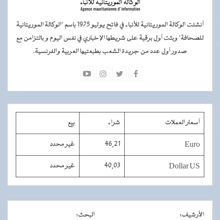
أنشئت الوكالة الموريتانية للأنباء في فاتح يوليو 1975 باسم "الوكالة الموريتانية
للصحافة" وبثت أول برقية على شريطها الإخباري في نفس اليوم و بالتزامن مع
صدور أول عدد من جريدة الشعب بطبعتيها العربية والفرنسية.
أسعار العملات
شراء
بيع
Euro
46,21
غير محدد
Dollar US
40,03
غير محدد
الأرشيف
:
البحث
: