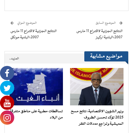
على
على
على
على
(فتح
رابط
فيسبوك
تويتر
WhatsApp
Telegram
في
عبر
(فتح
(فتح
(فتح
(فتح
نافذة
البريد
في
في
في
في
جديدة)
الإلكتروني
نافذة
نافذة
نافذة
نافذة
إلى
جديدة)
جديدة)
جديدة)
جديدة)
صديق
(فتح
الموضوع السابق
الموضوع الموالي
في
نافذة
النتائج الجزئية لاقتراع 11 مارس
النتائج الجزئية لاقتراع 11 مارس
جديدة)
2007:البلدية اركيز
2007:البلدية مونكل
مواضيع مشابهة
المزيد..
وزير الشؤون الاقتصادية: نتائج مسح
تساقطات مطرية على مناطق متفرقة
2025 تؤكد تحسن الظروف
من البلاد
المعيشية وتراجع معدلات الفقر