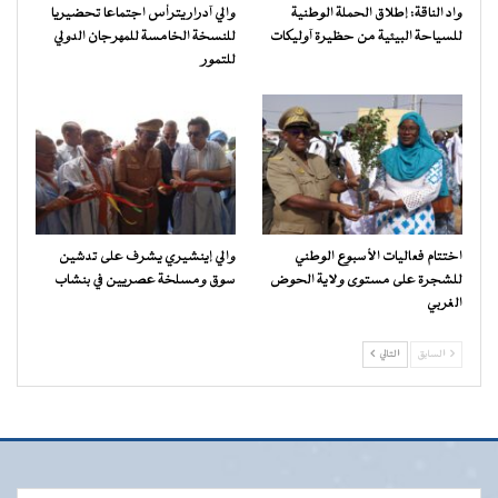
واد الناقة: إطلاق الحملة الوطنية
والي آدرار يترأس اجتماعا تحضيريا
للسياحة البيئية من حظيرة آوليكات
للنسخة الخامسة للمهرجان الدولي
للتمور
اختتام فعاليات الأسبوع الوطني
والي إينشيري يشرف على تدشين
للشجرة على مستوى ولاية الحوض
سوق ومسلخة عصريين في بنشاب
الغربي
السابق
التالي