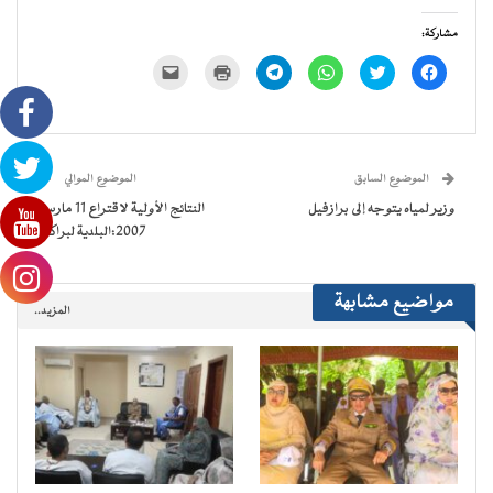
مشاركة:
انقر
اضغط
انقر
انقر
اضغط
النقر
للمشاركة
للمشاركة
للمشاركة
للمشاركة
للطباعة
لإرسال
على
على
على
على
(فتح
رابط
فيسبوك
تويتر
WhatsApp
Telegram
في
عبر
(فتح
(فتح
(فتح
(فتح
نافذة
البريد
في
في
في
في
جديدة)
الإلكتروني
نافذة
نافذة
نافذة
نافذة
إلى
جديدة)
جديدة)
جديدة)
جديدة)
صديق
(فتح
الموضوع السابق
الموضوع الموالي
في
نافذة
وزير لمياه يتوجه إلى برازفيل
النتائج الأولية لاقتراع 11 مارس
جديدة)
2007:البلدية لبراكنة
مواضيع مشابهة
المزيد..