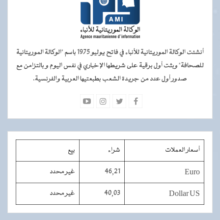
أنشئت الوكالة الموريتانية للأنباء في فاتح يوليو 1975 باسم "الوكالة الموريتانية
للصحافة" وبثت أول برقية على شريطها الإخباري في نفس اليوم و بالتزامن مع
صدور أول عدد من جريدة الشعب بطبعتيها العربية والفرنسية.
أسعار العملات
شراء
بيع
Euro
46,21
غير محدد
Dollar US
40,03
غير محدد