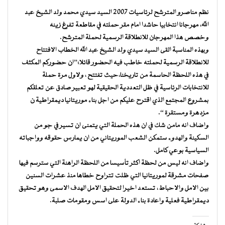
نظم مناصرو المترشح لرئاسيات 2007 السيد سيدي محمد ولد الشيخ عبد
الله، مهرجانا انتخابيا حاشدا امام مقر حملته في مقاطعة تفرغ زينه
وخصص هذا المهرجان للانطلاقة الرسمية لحملة المترشح.
وبهذه المناسبة القى السيد سيدي ولد الشيخ عبد الله الخطاب الافتتاح
للانطلاقة الرسمية لحملته خاطب فيه الحضور قائلا:”ان حضوركم المكثف
في هذه اللحظة الحاسمة من تاريخنا،حيث تفتتح ، ولاول مرة حملة
للانتخابات الرئاسية في ظل التعددية الحقيقية لهو تعبير صادق عن تعلقكم
بمشروع المجتمع الذي اقترح عليكم من اجل بناء موريتانيا ديمقراطية ن
مزدهرة ومستقرة “.
واضاف انه مامن شك في ان هذه الحملة التي يتمنى ان تسير في جو من
السكينة والهدوء ستمكن الشعب الموريتاني من ان يمارس حقوقه وواجباته
السياسية بوعي كامل.
واضاف انه ليس من لحظة اكثر تأسيسا من اللحظة الراهنة التي سترسم فيها
صفحات مشرقة لموريتانيا التي ظلت تتراوح خطاها منذ عشرات السنين
بين الامل والاحباط ، تستعد اخيرا لتحقيق الامل الهدف الاسمى وهو تحقيق
ديمقراطية فعلية واعادة بناء الدولة على اسس ومقومات صلبة.