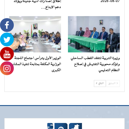
07-08-2026
إطلاق إصدارات أدبية جديدة ويؤكد
دعم الإبداع…
وزيرة التربية تتفقد القطب الساحلي
الوزير الأول يترأس اجتماع اللجنة
وتؤكد محورية التفتيش في إصلاح
الوزارية المكلفة بمتابعة تنفيذ المشاريع
النظام التعليمي
الكبرى
السابق
التالي