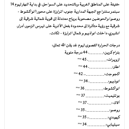
خفيفة على المناطق الغربية وبالتحديد على السواحل. في بداية النهار ليوم 14
سبتمر ستتراجع الجبهة المدارية جنوب اترارزة على محور (انواكشوط –
روصو) والحوضين مصحوبة برياح معتدلة إلى قوية شمالية شرقية إلى
شرقية مع رؤية متأثرة إلى محدودة بفعل الأتربة على تيرس الزمور، آدرار،
انشيري، داخلت انواذيبو و شمال اترارزة – تكانت.
درجات الحرارة القصوى ليوم غد بإذن الله تعالى:
بئرام كرين:………. 44 درجة مئوية
ازويرات:…………. 45 “”
اطار:……………. 44 “”
اكجوجت:………….. 42 “”
انوذيبو:…………. 34 “”
انواكشوط:………… 36 “”
بوتليميت:………… 37 “”
ألاك :……………. 37 “”
روصو:……………. 35 “”
كيهيدي:………….. 35 “”
سيليبابي:………… 34 “”