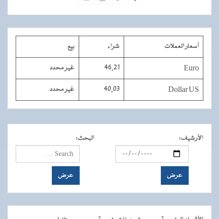
أسعار العملات
شراء
بيع
Euro
46,21
غير محدد
Dollar US
40,03
غير محدد
الأرشيف
:
البحث
: