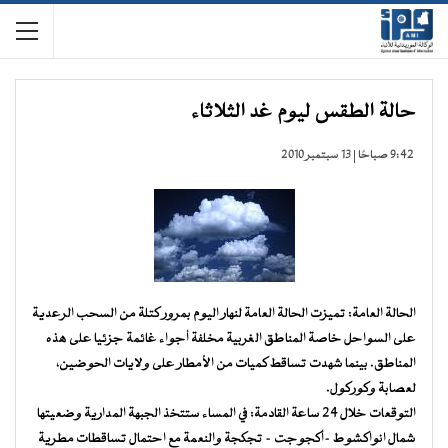
حالة الطقس ليوم غد الثلاثاء
9:42 صباحًا | 13 سبتمبر 2010
الحالة العامة: تميزت الحالة العامة لنهار اليوم بمرور كتلة من السحب الرعدية
على السواحل خاصة المناطق الغربية مخلفة أجواء غائمة جزئيا على هذه
المناطق. بينما شهدت تساقط كميات من الأمطار على ولايات الحوضين،
لعصابة وكوركول.
التوقعات خلال 24 ساعة القادمة: في المساء ستتخذ الجبهة المدارية وضعيتها
شمال انواكشوط -أكجوجت – تجكجة والنعمة مع احتمال تساقطات مطرية