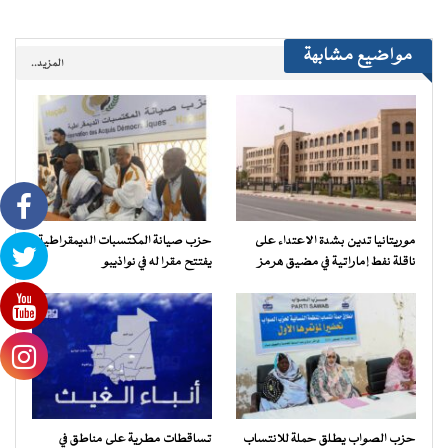
مواضيع مشابهة
المزيد..
موريتانيا تدين بشدة الاعتداء على
حزب صيانة المكتسبات الديمقراطية
ناقلة نفط إماراتية في مضيق هرمز
يفتتح مقرا له في نواذيبو
حزب الصواب يطلق حملة للانتساب
تساقطات مطرية على مناطق في