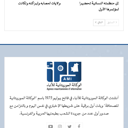
إلى منظمته النسائية تحضيرا
ولايات لعصابه ولبراكنه وتكانت
لمؤتمرها الأول
السابق
التالي
أنشئت الوكالة الموريتانية للأنباء في فاتح يوليو 1975 باسم "الوكالة الموريتانية
للصحافة" وبثت أول برقية على شريطها الإخباري في نفس اليوم و بالتزامن مع
صدور أول عدد من جريدة الشعب بطبعتيها العربية والفرنسية.