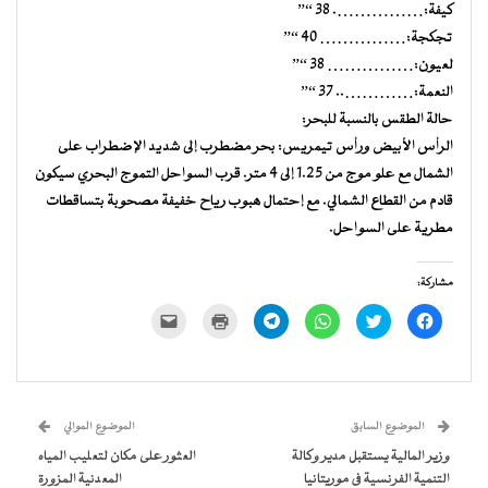
كيفة:……………. 38 “”
تجكجة:…………… 40 “”
لعيون:…………… 38 “”
النعمة:………….. 37 “”
حالة الطقس بالنسبة للبحر:
الرأس الأبيض ورأس تيمريس: بحر مضطرب إلى شديد الإضطراب على
الشمال مع علو موج من 1.25 إلى 4 متر. قرب السواحل التموج البحري سيكون
قادم من القطاع الشمالي. مع إحتمال هبوب رياح خفيفة مصحوبة بتساقطات
مطرية على السواحل.
مشاركة:
انقر
اضغط
انقر
انقر
اضغط
النقر
للمشاركة
للمشاركة
للمشاركة
للمشاركة
للطباعة
لإرسال
على
على
على
على
(فتح
رابط
فيسبوك
تويتر
WhatsApp
Telegram
في
عبر
(فتح
(فتح
(فتح
(فتح
نافذة
البريد
في
في
في
في
جديدة)
الإلكتروني
نافذة
نافذة
نافذة
نافذة
إلى
جديدة)
جديدة)
جديدة)
جديدة)
صديق
(فتح
الموضوع السابق
الموضوع الموالي
في
نافذة
وزير المالية يستقبل مدير وكالة
العثور على مكان لتعليب المياه
جديدة)
التنمية الفرنسية فى موريتانيا
المعدنية المزورة