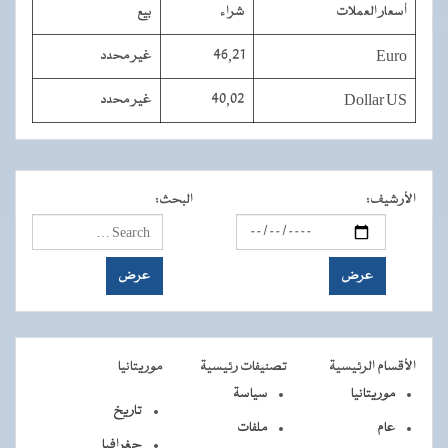
أسعار العملات
شراء
بيع
Euro
46,21
غير محدد
Dollar US
40,02
غير محدد
الأرشيف
:
البحث
:
الأقسام الرئيسية
تصنيفات رئيسية
موريتانيا
موريتانيا
سياسة
تاريخ
عام
ملفات
جغرافيا