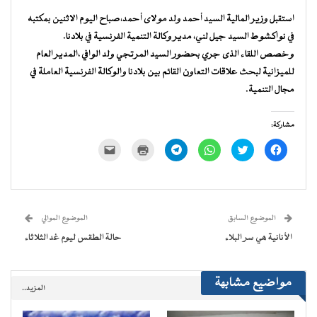
استقبل وزير المالية السيد أحمد ولد مولاى أحمد،صباح اليوم الاثنين بمكتبه
في نواكشوط السيد جيل لني، مدير وكالة التنمية الفرنسية في بلادنا.
وخصص اللقاء الذى جري بحضور السيد المرتجي ولد الوافي ،المدير العام
للميزانية لبحث علاقات التعاون القائم بين بلادنا والوكالة الفرنسية العاملة في
مجال التنمية.
مشاركة:
انقر
اضغط
انقر
انقر
اضغط
النقر
للمشاركة
للمشاركة
للمشاركة
للمشاركة
للطباعة
لإرسال
على
على
على
على
(فتح
رابط
فيسبوك
تويتر
WhatsApp
Telegram
في
عبر
(فتح
(فتح
(فتح
(فتح
نافذة
البريد
في
في
في
في
جديدة)
الإلكتروني
نافذة
نافذة
نافذة
نافذة
إلى
جديدة)
جديدة)
جديدة)
جديدة)
صديق
(فتح
الموضوع السابق
الموضوع الموالي
في
نافذة
الأنانية هي سر البلاء
حالة الطقس ليوم غد الثلاثاء
جديدة)
مواضيع مشابهة
المزيد..