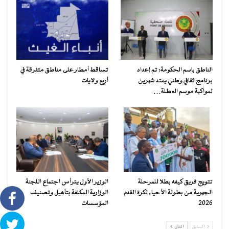
الناطق باسم الحكومة: تم إعداد
تساقط أمطار على مناطق متفرقة في
برنامج ثقافي وطني يمتد شهرين
أربع ولايات
لمواكبة موسم العطلة…
تتويج فريق كيفه بطلا للمرحلة
الوزير الأول يترأس اجتماع اللجنة
الجهوية من بطولة الأحياء لكرة القدم
الوزارية المكلفة بتأهيل وتصنيف
2026
المؤسسات
السابق
التالي