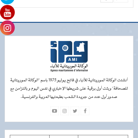
أنشئت الوكالة الموريتانية للأنباء في فاتح يوليو 1975 باسم "الوكالة الموريتانية
للصحافة" وبثت أول برقية على شريطها الإخباري في نفس اليوم و بالتزامن مع
صدور أول عدد من جريدة الشعب بطبعتيها العربية والفرنسية.