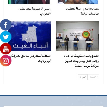
لعصابه: إطلاق حملة لتنظيف
رئيس الجمهورية يهنئ نظيره
مقاطعات الولاية
الإيفواري
الناطق باسم الحكومة: تم إعداد
تساقط أمطار على مناطق متفرقة في
برنامج ثقافي وطني يمتد شهرين
أربع ولايات
لمواكبة موسم العطلة…
السابق
التالي