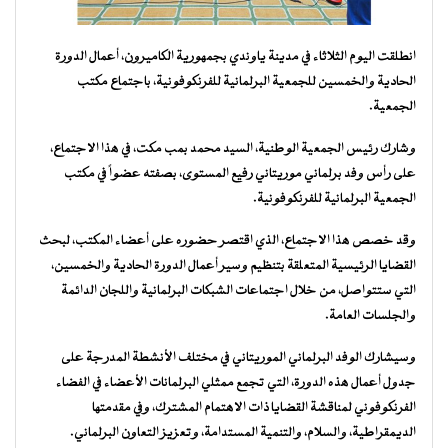
انطلقت اليوم الثلاثاء في مدينة ياوندي بجمهورية الكاميرون، أعمال الدورة
الحادية والخمسين للجمعية البرلمانية للفرنكوفونية، باجتماع مكتب
الجمعية.
وشارك رئيس الجمعية الوطنية، السيد محمد بمب مكت، في هذا الاجتماع،
على رأس وفد برلماني موريتاني رفيع المستوى، بصفته عضواً في مكتب
الجمعية البرلمانية للفرنكوفونية.
وقد خصص هذا الاجتماع، الذي اقتصر حضوره على أعضاء المكتب، لبحث
القضايا الرئيسية المتعلقة بتنظيم وسير أعمال الدورة الحادية والخمسين،
التي ستتواصل، من خلال اجتماعات الشبكات البرلمانية واللجان الدائمة
والجلسات العامة.
وسيشارك الوفد البرلماني الموريتاني في مختلف الأنشطة المدرجة على
جدول أعمال هذه الدورة، التي تجمع ممثلي البرلمانات الأعضاء في الفضاء
الفرنكوفوني لمناقشة القضايا ذات الاهتمام المشترك، وفي مقدمتها
الديمقراطية، والسلام، والتنمية المستدامة، وتعزيز التعاون البرلماني.