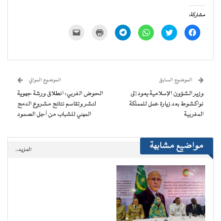
مشاركة:
انقر
اضغط
انقر
انقر
اضغط
النقر
للمشاركة
للمشاركة
للمشاركة
للمشاركة
للطباعة
لإرسال
على
على
على
على
(فتح
رابط
فيسبوك
تويتر
WhatsApp
Telegram
في
عبر
(فتح
(فتح
(فتح
(فتح
نافذة
البريد
في
في
في
في
جديدة)
الإلكتروني
نافذة
نافذة
نافذة
نافذة
إلى
جديدة)
جديدة)
جديدة)
جديدة)
صديق
(فتح
الموضوع السابق
الموضوع الموالي
في
نافذة
وزير الشؤون الإسلامية يعود إلى
الحوض الغربي: انطلاق ورشة جهوية
جديدة)
نواكشوط بعد زيارة عمل للمملكة
لنشر وتقاسم نتائج مشروع الدمج
المغربية
المهني للشباب من أجل الصمود
مواضيع مشابهة
المزيد..