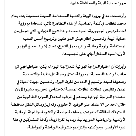
جهود حماية البيئة والمحافظة عليها.
وأوضحت معالي وزيرة البيئة والتنمية المستدامة، السيدة مسعودة بنت بحام
محمد لغظف، في كلمة بالمناسبة، أن هذه التظاهرة تأتي انسجاما مع رؤية
فخامة رئيس الجمهورية، السيد محمد ولد الشيخ الغزواني، التي تجعل من
حماية البيئة وتحسين إطار عيش المواطنين وترسيخ أسس التنمية
المستدامة أولوية وطنية، والتي يعمل القطاع، تحت إشراف معالي الوزير
الأول، السيد المختار أجاي على تجسيدها.
وأبرزت أن اختيار الدراجة الهوائية شعارًا لهذا اليوم لم يكن اعتباطيا فهي إلى
جانب فوائدها الصحية المعروفة، تمثل وسيلة نقل نظيفة واقتصادية
وصديقة للبيئة، وتسهم في الحد من تلوث الهواء وتحسين جودة الحياة في
المدن وتقليص انبعاثات الغازات المسببة للاحتباس الحراري، مشيرة إلى أن
استخدام الدراجة الهوائية يساهم في ترشيد استغلال الموارد الطاقوية من
خلال الحد من الاعتماد على الوقود الأحفوري وتعزيز وسائل التنقل منخفضة
الاستهلاك للطاقة، كما نوهت بمساهمة جامعة نواكشوط، واللجنة الوطنية
الأولمبية والرياضية الموريتانية، وبلدية تفرغ زينة، وكافة المشاركين في هذا
اليوم الأولمبي، ومواكبتهم والتزامهم بنشر قيم الرياضة والمواطنة.