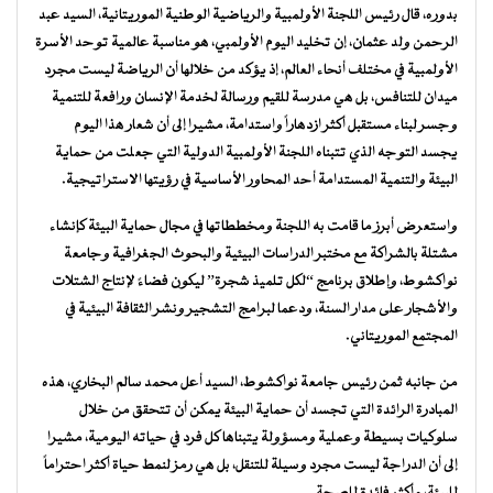
بدوره، قال رئيس اللجنة الأولمبية والرياضية الوطنية الموريتانية، السيد عبد
الرحمن ولد عثمان، إن تخليد اليوم الأولمبي، هو مناسبة عالمية توحد الأسرة
الأولمبية في مختلف أنحاء العالم، إذ يؤكد من خلالها أن الرياضة ليست مجرد
ميدان للتنافس، بل هي مدرسة للقيم ورسالة لخدمة الإنسان ورافعة للتنمية
وجسر لبناء مستقبل أكثر ازدهاراً واستدامة، مشيرا إلى أن شعار هذا اليوم
يجسد التوجه الذي تتبناه اللجنة الأولمبية الدولية التي جعلت من حماية
البيئة والتنمية المستدامة أحد المحاور الأساسية في رؤيتها الاستراتيجية.
واستعرض أبرز ما قامت به اللجنة ومخططاتها في مجال حماية البيئة كإنشاء
مشتلة بالشراكة مع مختبر الدراسات البيئية والبحوث الجغرافية وجامعة
نواكشوط، وإطلاق برنامج “لكل تلميذ شجرة” ليكون فضاءً لإنتاج الشتلات
والأشجار على مدار السنة، ودعما لبرامج التشجير ونشر الثقافة البيئية في
المجتمع الموريتاني.
من جانبه ثمن رئيس جامعة نواكشوط، السيد أعل محمد سالم البخاري، هذه
المبادرة الرائدة التي تجسد أن حماية البيئة يمكن أن تتحقق من خلال
سلوكيات بسيطة وعملية ومسؤولة يتبناها كل فرد في حياته اليومية، مشيرا
إلى أن الدراجة ليست مجرد وسيلة للتنقل، بل هي رمز لنمط حياة أكثر احتراماً