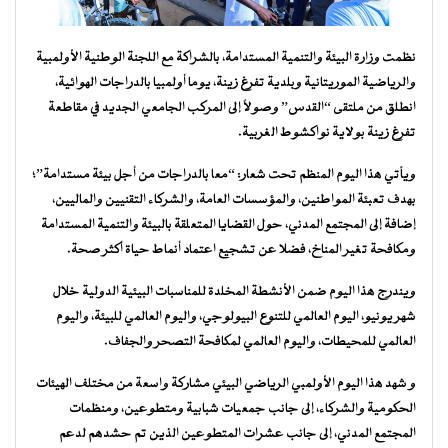
نظمت وزارة البيئة والتنمية المستدامة، بالشراكة مع اللجنة الوطنية الأولمبية
والرياضية الموريتانية وبلدية تفرغ زينة، يوما أولمبيا بالدراجات الهوائية،
انطلق من ملتقى “القدس” وصولاً إلى المركب الجامعي الجديد في مقاطعة
تفرغ زينة بولاية نواكشوط الغربية.
ويأتي هذا اليوم المنظم تحت شعار: “معا بالدراجات من أجل بيئة مستدامة”؛
بهدف تعبئة المواطنين، والمؤسسات العامة، والشركاء التقنيين والماليين،
إضافة إلى المجتمع المدني، حول القضايا المتعلقة بالبيئة والتنمية المستدامة
ومكافحة تغير المناخ، فضلا عن تشجيع اعتماد أنماط حياة أكثر صحة.
ويندرج هذا اليوم ضمن الأنشطة المخلدة للمناسبات البيئية الدولية خلال
شهر يونيو، اليوم العالمي للتنوع البيولوجي، واليوم العالمي للبيئة، واليوم
العالمي للمحيطات، واليوم العالمي لمكافحة التصحر والجفاف.
و شهد هذا اليوم الأولمبي الرياضي البيئي مشاركة واسعة من مختلف الهيئات
الحكومية والشركاء، إلى جانب جمعيات شبابية ومتطوعين، ومنظمات
المجتمع المدني، إلى جانب عشرات المتطوعين الذين تم حشدهم لدعم