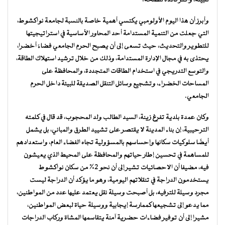
للبيئة، وأكثر فائدة للصحة.
وأبرز أن هذا اليوم الأولومبي يكتسي أهمية خاصة بالنسبة لجامعة نواكشوط،
التي جعلت من التنمية المستدامة أحد المحاور الأساسية في استراتيجيتها
للتطوير والتحديث، حيث تسعى إلى أن يصبح الحرم الجامعي فضاءً أخضرا،
يحتذى به في مجال الإدارة المستدامة، وذلك من خلال ترشيد استهلاك الطاقة،
والتوسع التدريجي في استخدام الطاقات المتجددة، والمحافظة على
المساحات الخضراء، وتشجيع وسائل التنقل الصديقة للبيئة داخل الحرم
الجامعي.
وكان عمدة بلدية تفرغ زينة، السيد الطالب ولد المحجوب، قد قال في كلمته
الترحيبية، إن بناء المدينة لا يقتصر على تشييد الطرق والمباني، بل يشمل
أيضًا سلوكيات سكانها وإحساسهم بالمسؤولية تجاه الفضاء العام، واستعدادهم
للمساهمة في تحسين إطار حياتهم والمحافظة على المحيط الذي يعيشون
فيه، مضيفا أن الاحصائيات تشير إلى أن نحو 2% من سكان نواكشوط
يستخدمون الدراجة في تنقلاتهم اليومية، وهو ما يؤكد أن الدراجة ليست
مجرد وسيلة للترفيه، بل أصبحت وسيلة نقل يعتمد عليها عدد من المواطنين،
مما يدعو إلى تشجيعها كممارسة إيجابية ووسيلة حياة لبعض المواطنين،
مشيرا إلى أن توفير فضاءات حضرية آمنة يتقاسمها المشاة وركاب الدراجات