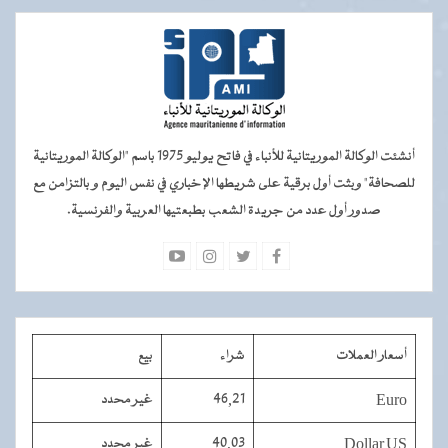
أنشئت الوكالة الموريتانية للأنباء في فاتح يوليو 1975 باسم "الوكالة الموريتانية
للصحافة" وبثت أول برقية على شريطها الإخباري في نفس اليوم و بالتزامن مع
صدور أول عدد من جريدة الشعب بطبعتيها العربية والفرنسية.
أسعار العملات
شراء
بيع
Euro
46,21
غير محدد
Dollar US
40,03
غير محدد