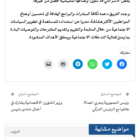
بعض الأسر التي قد تكون أوضاعها المعيشية أفضل من غيرها.
وجدد الفريق دعمه لكافة المبادرات والبرامج الهادفة إلى تحسين أوضاع
المواطنين الأكثر هشاشة، معربا عن استعداده للمساهمة في تطوير السياسات
الاجتماعية من خلال المتابعة والتقييم وتقديم المقترحات والتوصيات البناءة
بما يعزز فعالية التدخلات الاجتماعية ويحقق الأهداف المنشودة.
مشاركة:
انقر
اضغط
انقر
انقر
اضغط
النقر
للمشاركة
للمشاركة
للمشاركة
للمشاركة
للطباعة
لإرسال
على
على
على
على
(فتح
رابط
فيسبوك
تويتر
WhatsApp
Telegram
في
عبر
(فتح
(فتح
(فتح
(فتح
نافذة
البريد
في
في
في
في
جديدة)
الإلكتروني
نافذة
نافذة
نافذة
نافذة
إلى
جديدة)
جديدة)
جديدة)
جديدة)
صديق
(فتح
الموضوع السابق
الموضوع الموالي
في
نافذة
رئيس الجمهورية يجري اتصالا
وزير الشؤون الاقتصادية يشارك في
جديدة)
هاتفيا مع الرئيس التركي
أعمال منتدى باريس
مواضيع مشابهة
المزيد..