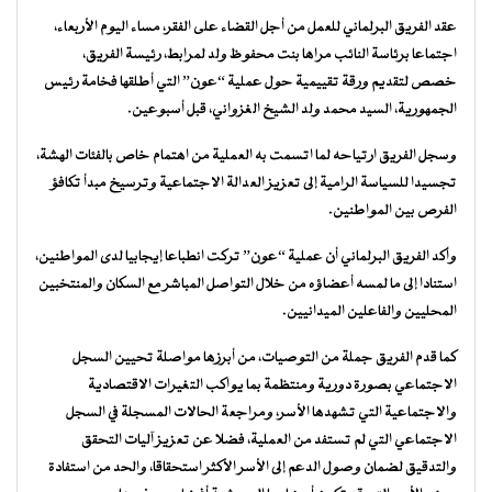
عقد الفريق البرلماني للعمل من أجل القضاء على الفقر، مساء اليوم الأربعاء،
اجتماعا برئاسة النائب مراها بنت محفوظ ولد لمرابط، رئيسة الفريق،
خصص لتقديم ورقة تقييمية حول عملية “عون” التي أطلقها فخامة رئيس
الجمهورية، السيد محمد ولد الشيخ الغزواني، قبل أسبوعين.
وسجل الفريق ارتياحه لما اتسمت به العملية من اهتمام خاص بالفئات الهشة،
تجسيدا للسياسة الرامية إلى تعزيز العدالة الاجتماعية وترسيخ مبدأ تكافؤ
الفرص بين المواطنين.
وأكد الفريق البرلماني أن عملية “عون” تركت انطباعا إيجابيا لدى المواطنين،
استنادا إلى ما لمسه أعضاؤه من خلال التواصل المباشر مع السكان والمنتخبين
المحليين والفاعلين الميدانيين.
كما قدم الفريق جملة من التوصيات، من أبرزها مواصلة تحيين السجل
الاجتماعي بصورة دورية ومنتظمة بما يواكب التغيرات الاقتصادية
والاجتماعية التي تشهدها الأسر، ومراجعة الحالات المسجلة في السجل
الاجتماعي التي لم تستفد من العملية، فضلا عن تعزيز آليات التحقق
والتدقيق لضمان وصول الدعم إلى الأسر الأكثر استحقاقا، والحد من استفادة