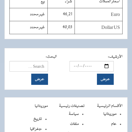
أسعار العملات
شراء
بيع
Euro
46,21
غير محدد
Dollar US
40,03
غير محدد
الأرشيف
:
البحث
:
الأقسام الرئيسية
تصنيفات رئيسية
موريتانيا
موريتانيا
سياسة
تاريخ
عام
ملفات
جغرافيا