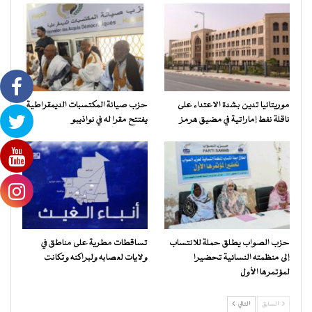
موريتانيا تدين بشدة الاعتداء على
حزب صيانة المكتسبات الديمقراطية
ناقلة نفط إماراتية في مضيق هرمز
يفتتح مقرا له في نواذيبو
حزب الصواب يطلق حملة للانتساب
تساقطات مطرية على مناطق في
إلى منظمته النسائية تحضيرا
ولايات لعصابه ولبراكنه وتكانت
لمؤتمرها الأول
السابق
التالي