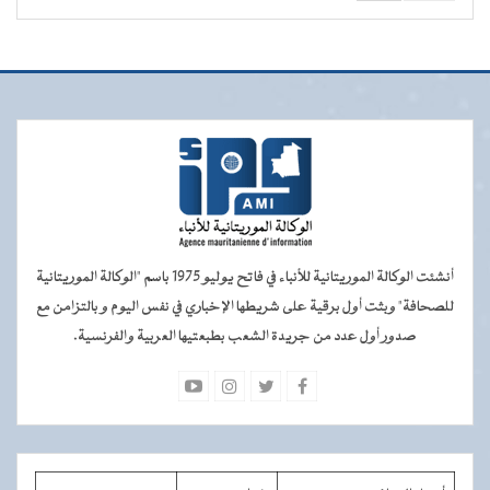
أنشئت الوكالة الموريتانية للأنباء في فاتح يوليو 1975 باسم "الوكالة الموريتانية
للصحافة" وبثت أول برقية على شريطها الإخباري في نفس اليوم و بالتزامن مع
صدور أول عدد من جريدة الشعب بطبعتيها العربية والفرنسية.