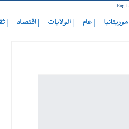
Englis
 موريتانيا
| عام
| الولايات
| اقتصاد
| ثق