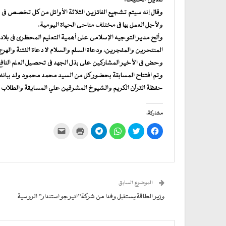
وقال إنه سيتم تشجيع الفائزين الثلاثة الأوائل من كل تخصص فى ه
ولأجل العمل بها فى مختلف مناحى الحياة اليومية.
وألح مدير التوجيه الإسلامى على أهمية التعليم المحظرى فى بلادنا، 
المنتحرين والمفجرين، ودعاة السلم والسلام لا دعاة الفتنة والهر
وحض فى الأخير المشاركين على بذل الجهد فى تحصيل العلم النافع وا
وتم افتتاح المسابقة بحضور كل من السيد محمد محمود ولد ببانه 
حفظة القرآن الكريم والشيوخ المشرفين علي المسايقة والطلاب ا
مشاركة:
انقر
اضغط
انقر
انقر
اضغط
النقر
للمشاركة
للمشاركة
للمشاركة
للمشاركة
للطباعة
لإرسال
على
على
على
على
(فتح
رابط
فيسبوك
تويتر
WhatsApp
في
Telegram
عبر
(فتح
(فتح
(فتح
(فتح
نافذة
البريد
في
في
في
في
جديدة)
الإلكتروني
نافذة
نافذة
نافذة
نافذة
إلى
جديدة)
جديدة)
جديدة)
جديدة)
صديق
(فتح
الموضوع السابق
في
نافذة
جديدة)
وزير الطاقة يستقبل وفدا من شركة”انيرجو استندار” الروسية