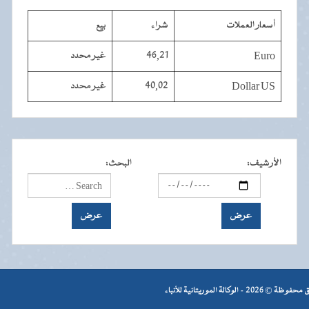
أسعار العملات
شراء
بيع
Euro
46,21
غير محدد
Dollar US
40,02
غير محدد
الأرشيف
:
البحث
:
- الوكالة الموريتانية للأنباء