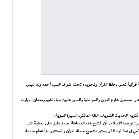
ة قرآنية تعنى بحفظ القرآن وتجويده تحت إشراف السيد أحمد ولد النينى
على تحصيل علوم القرآن والمواظبة والسهر عليها إحياء لشهر رمضان المبارك
التوجيه الإسلامى أن افتتاح هذه المسابقة أصدق دليل على العناية التى
مي فى هذا البلد الذى يعتبر تشجيع حملة القرآن والمعتنين به أعظم خدمة