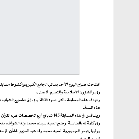
افتتحت صباح اليوم الأحد بمبانى الجامع الكبير بنواكشوط مسابق
وزير الشؤون الإسلامية والتعليم الأصلى.
وتهدف هذه المسابقة -التى تدوم ثلاثة أيام- إلى تشجيع الشباب 
هذه السنة.
ويتنافس فى هذه المسابقة 145 شابا في أربع تخصصات هى: القرآن الكريم، الحديث الشريف، الفقه المالكي، السيرة النبوية.
وفى كلمة له بالمناسبة أوضح السيد سيدى محمد ولد الشواف، مدير 
يوليها رئيس الجمهورية السيد محمد ولد عبد العزيز للشأن الإسلا
للدين الحنيف.