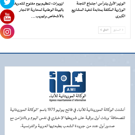
الوزير الأول يترأس اجتماع اللجنة
ازويرات: تنظيم يوم مفتوح للتعريف
الوزارية المكلفة بمتابعة تنفيذ المشاريع
بالهيئة الوطنية لمحاربة الاتجار
الكبرى
بالأشخاص وتهريب…
السابق
التالي
أنشئت الوكالة الموريتانية للأنباء في فاتح يوليو 1975 باسم "الوكالة الموريتانية
للصحافة" وبثت أول برقية على شريطها الإخباري في نفس اليوم و بالتزامن مع
صدور أول عدد من جريدة الشعب بطبعتيها العربية والفرنسية.