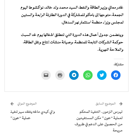
غادر معالي وزير الطاقة والنفط، السيد محمد ولد خالد، نواكشوط اليوم
الجمعة، متوجها إلى باماكو للمشاركة في الدورة الطارئة الرابعة والستين
لمجلس وزراء منظمة استثمار نهر السنغال.
ويتضمن جدول أعمال هذه الدورة التي تنطلق اشغالها يوم غد السبت
حوكمة الشركات التابعة للمنظمة، وصيانة منشآت إنتاج ونقل الطاقة،
والملاحة النهرية.
مشاركة:
انقر
اضغط
انقر
انقر
اضغط
النقر
للمشاركة
للمشاركة
للمشاركة
للمشاركة
للطباعة
لإرسال
على
على
على
على
(فتح
رابط
فيسبوك
تويتر
WhatsApp
Telegram
في
عبر
(فتح
(فتح
(فتح
(فتح
نافذة
البريد
في
في
في
في
جديدة)
الإلكتروني
نافذة
نافذة
نافذة
نافذة
إلى
جديدة)
جديدة)
جديدة)
جديدة)
صديق
(فتح
الموضوع السابق
الموضوع الموالي
في
نافذة
تيرس الزمور.. التنفيذ المحكم
والي كيدي ماغه يتفقد سير تنفيذ
جديدة)
لعملية “عون” مكن المستفيدين
عملية “عون”
من الحصول على الدعم في ظروف
مريحة