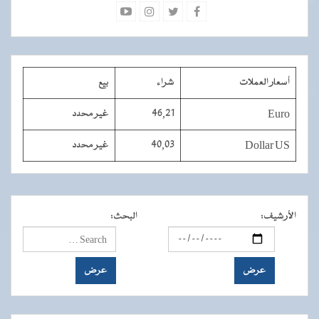
أسعار العملات
شراء
بيع
Euro
46,21
غير محدد
Dollar US
40,03
غير محدد
الأرشيف
:
البحث
: