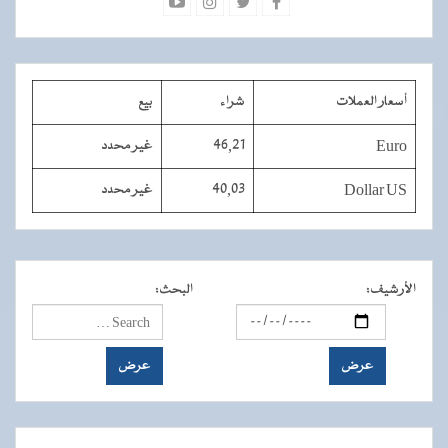
أسعار العملات
شراء
بيع
Euro
46,21
غير محدد
Dollar US
40,03
غير محدد
الأرشيف
:
البحث
: