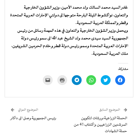
غادر السيد محمد السالك ولد محمد الأمين، وزير الشؤون الخارجية
والتعاون، نواكشوط الليلة البارحة متوجها إلى دولتي الإمارات العربية المتحدة
وقطر والمملكة العربية السعودية.
ويحمل وزير الشؤون الخارجية والتعاون في هذه المهمة رسائل من رئيس
الجمهورية السيد سيدى محمد ولد الشيخ عبد الله الى سمو رئيس دولة
الإمارات العربية المتحدة وسمو رئيس دولة قطر وخادم الحرمين الشريفين،
ملك العربية السعودية.
مشاركة:
انقر
اضغط
انقر
انقر
اضغط
النقر
للمشاركة
للمشاركة
للمشاركة
للمشاركة
للطباعة
لإرسال
على
على
على
على
(فتح
رابط
فيسبوك
تويتر
WhatsApp
Telegram
في
عبر
(فتح
(فتح
(فتح
(فتح
نافذة
البريد
في
في
في
في
جديدة)
الإلكتروني
نافذة
نافذة
نافذة
نافذة
إلى
جديدة)
جديدة)
جديدة)
جديدة)
صديق
(فتح
الموضوع السابق
الموضوع الموالي
في
نافذة
الحملة الزراعية:ورشات لتكوين
رئيس الجمهورية وصل الى داكار
جديدة)
المرشدين الزراعيين واكتتاب 41 من
حملة الشهادات