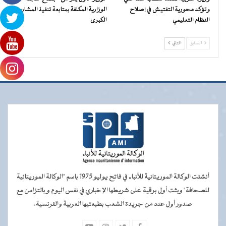
وتؤكد محورية التفتيش في إصلاح
الوزارية المكلفة بمتابعة تنفيذ المشاريع
النظام التعليمي
الكبرى
السابق
التالي
أنشئت الوكالة الموريتانية للأنباء في فاتح يوليو 1975 باسم "الوكالة الموريتانية
للصحافة" وبثت أول برقية على شريطها الإخباري في نفس اليوم و بالتزامن مع
صدور أول عدد من جريدة الشعب بطبعتيها العربية والفرنسية.