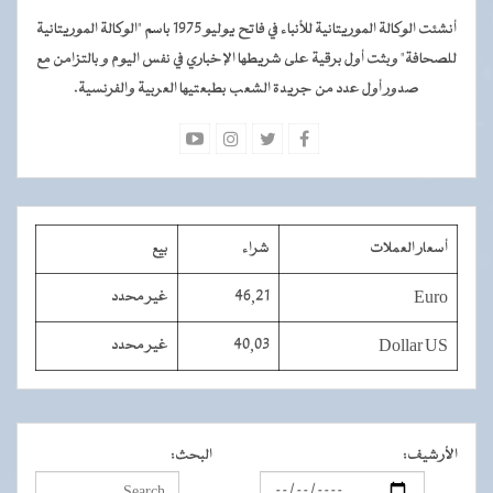
أنشئت الوكالة الموريتانية للأنباء في فاتح يوليو 1975 باسم "الوكالة الموريتانية
للصحافة" وبثت أول برقية على شريطها الإخباري في نفس اليوم و بالتزامن مع
صدور أول عدد من جريدة الشعب بطبعتيها العربية والفرنسية.
أسعار العملات
شراء
بيع
Euro
46,21
غير محدد
Dollar US
40,03
غير محدد
الأرشيف
:
البحث
: