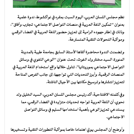
نظم مجلس اللسان العربي، اليوم السبت بمقره في نواكشوط، ندوة علمية
بعنوان “تمكين اللغة العربية في منصات التواصل الاجتماعي: تجارب وآفاق”،
وذلك في إطار جهوده الرامية إلى تعزيز حضور اللغة العربية في الفضاء الرقمي
ومواكبة التحولات التقنية المتسارعة.
وتضمنت الندوة محاضرة ألقاها الأستاذ السابق بجامعة طيبة بالمدينة
المنورة، السيد مختار ولد الغوث، تحت عنوان “الوعي اللغوي في وسائل
التواصل الاجتماعي بموريتانيا”، تناول خلالها واقع استخدام اللغة العربية في
المنصات الرقمية، وأبرز التحديات التي تواجهها، إلى جانب الفرص المتاحة
لتعزيز انتشارها وترسيخ مكانتها بين الأجيال الناشئة.
وفي كلمته الافتتاحية، أكد رئيس مجلس اللسان العربي، السيد الخليل ولد
نحوي، أن اللغة العربية تواجه تحديات متزايدة في الفضاء الرقمي، مما
يستدعي تعزيز الوعي بأهمية استخدامها السليم في وسائل التواصل
الاجتماعي.
وأوضح أن المجلس يولي اهتماما خاصا بمواكبة التطورات التقنية وتسخيرها