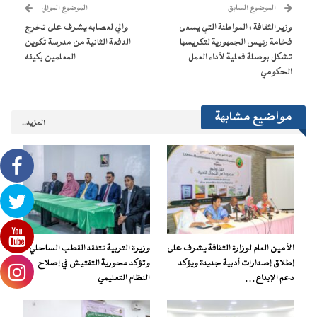
(فتح
الموضوع السابق
الموضوع الموالي
في
نافذة
وزير الثقافة : المواطنة التي يسعى
والي لعصابه يشرف على تخرج
جديدة)
فخامة رئيس الجمهورية لتكريسها
الدفعة الثانية من مدرسة تكوين
تشكل بوصلة فعلية لأداء العمل
المعلمين بكيفه
الحكومي
مواضيع مشابهة
المزيد..
الأمين العام لوزارة الثقافة يشرف على
وزيرة التربية تتفقد القطب الساحلي
إطلاق إصدارات أدبية جديدة ويؤكد
وتؤكد محورية التفتيش في إصلاح
دعم الإبداع…
النظام التعليمي