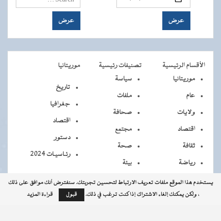
الأقسام الرئيسية
تصنيفات رئيسية
موريتانيا
موريتانيا
سياسة
تاريخ
عام
ملفات
جغرافيا
ولايات
صحافة
اقتصاد
اقتصاد
مجتمع
دستور
ثقافة
صحة
رئـاسيـات 2024
رياضة
بيئة
يستخدم هذا الموقع ملفات تعريف الارتباط لتحسين تجربتك. سنفترض أنك موافق على ذلك
، ولكن يمكنك إلغاء الاشتراك إذا كنت ترغب في ذلك.
قبول
قراءة المزيد
جميــــع
جميع الحقوق محفوظة © 2026 - الوكالة الموريتانية للأنباء