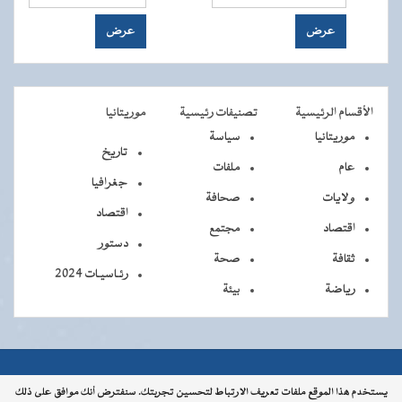
الأقسام الرئيسية
تصنيفات رئيسية
موريتانيا
موريتانيا
سياسة
تاريخ
عام
ملفات
جغرافيا
ولايات
صحافة
اقتصاد
اقتصاد
مجتمع
دستور
ثقافة
صحة
رئـاسيـات 2024
رياضة
بيئة
جميــــع
جميع الحقوق محفوظة © 2026 - الوكالة الموريتانية للأنباء
يستخدم هذا الموقع ملفات تعريف الارتباط لتحسين تجربتك. سنفترض أنك موافق على ذلك