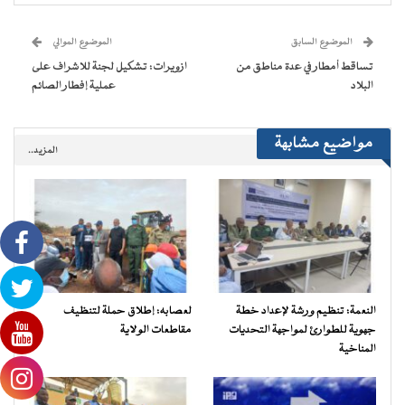
في
في
في
في
جديدة)
الإلكتروني
نافذة
نافذة
نافذة
نافذة
إلى
جديدة)
جديدة)
جديدة)
جديدة)
صديق
(فتح
الموضوع السابق
الموضوع الموالي
في
نافذة
تساقط أمطار في عدة مناطق من
ازويرات: تشكيل لجنة للاشراف على
جديدة)
البلاد
عملية إفطار الصائم
مواضيع مشابهة
المزيد..
النعمة: تنظيم ورشة لإعداد خطة
لعصابه: إطلاق حملة لتنظيف
جهوية للطوارئ لمواجهة التحديات
مقاطعات الولاية
المناخية