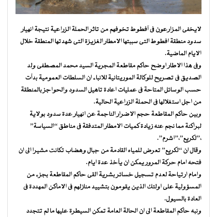
لايخفى المزارعون فى آفطوط تخوفهم من تاثر الحملة الزراعية نتيجة انهيار
سدود منطقة افطوط التى سببتها الامطار الغزيزة التى شهدتها المنطقة خلال
الايام الماضية.
وفى هذا الاطار اوضح حاكم مقاطعة المجرية السيد محمد المصطفى ولد
الصديق فى تصريح للوكالة الموريتانية للانباء ان السلطات العمومية بدأت
حسب الوسائل المتاحة فى عمليات اعادة تاهيل السدود والحواجز بالمنطقة
من اجل استغلالها فى الحملة الزراعية الحالية.
وبين حاكم المقاطعة حجم الاضرار الناجمة عن انهيار عدة سدود بولاية
لبراكنة مما نجم عنه زيادة كميات الامطار المتدفقة فى مناطق “السياسة”
،”لكريع”،”اشرم”.
وقال ان “لكريع” تعرض للمياه القادمة من جبال وهضاب تكانت مشيرا الى ان
فتحه امام حركة المرور يمكن ان يأخذ عدة ايام.
وامام ارتياحة لعدم تسجيل خسائر بشرية القى حاكم المقاطعة بجزء من
المسؤولية على اولئك الذين يقومون بتشييد منازلهم فى الاماكن المهددة فى
العادة بالسيول.
ونبه حاكم المقاطعة الى ان الحالة العامة تمكن السيطرة عليها ما لم تتجدد