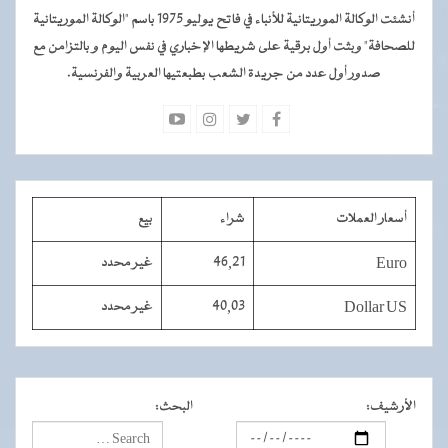
أنشئت الوكالة الموريتانية للأنباء في فاتح يوليو 1975 باسم "الوكالة الموريتانية
للصحافة" وبثت أول برقية على شريطها الإخباري في نفس اليوم و بالتزامن مع
صدور أول عدد من جريدة الشعب بطبعتيها العربية والفرنسية.
أسعار العملات
شراء
بيع
Euro
46,21
غير محدد
Dollar US
40,03
غير محدد
الأرشيف
:
البحث
: