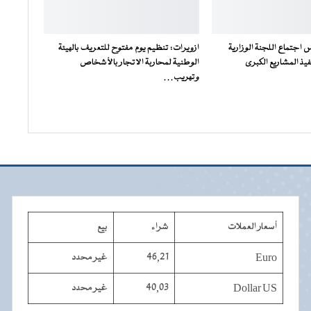
س اجتماع اللجنة الوزارية
ازويرات: تنظيم يوم مفتوح للتعريف بالهيئة
فيذ المشاريع الكبرى
الوطنية لمحاربة الاتجار بالأشخاص
وتهريب…
أسعار العملات
شراء
بيع
Euro
46,21
غير محدد
Dollar US
40,03
غير محدد