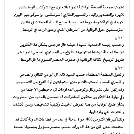
نظمت جمعية الصحة الوقائية للمرأة بالتعاون مع الشركتين الوطنيتين
للايراد والتصدير والبناء والتسيير العقاري ( سونمكس ) و(سوكوجيم) اليوم
الاربعاء في انواكشوط، يوما تحسيسيا لصالح النساء العاملات في هاتين
المؤسستين حول الوقاية من “سرطان الثدي وعنق الرحم في الوسط
المهني”.
وحسب رئيسة الجمعية السيدة عيشه فال فرجس يشكل هذا التكوين
تواصلا لحملة ترعاها هيئتها بهدف الرفع من المستوي الصحي للمرأة عن
طريق ترسيخ الثقافة الوقائية في صفوف العنصر النسوي داخل الوسط
المهني.
و تعول المنظمة المنظمة،حسب السيد لالة، الى الوعي الثقافي والصحي
والاسري للمساء المستهدفات و مدى استجابتهن لهذا النوع من التحسيس
وقدرتهن على نشر ونقل وتوصيل المعلومات إلى محيطهن الاجتماعي.
وفي نهاية هذا التكوين ستكون المشاركات قد تسلحن بالعديد من المطويات
بشأن طرق الوقاية من هذا المرض الخبيث وكيفية تشخيصه وسن الكشف
والفترات التي يلزم فيها.
وللتذكير فان اكثر من 400 امراة عاملة في عدد من قطاعات الدولة كانت قد
استفادت حتى الان من هذا الدورات حسب مصدر مسؤول بجمعية الصحة