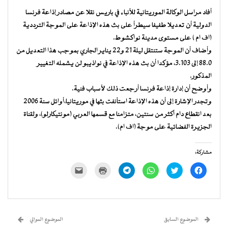
أفاد مراسل الوكالة الموريتانية للأنباء في باريس نقلا عن مصادر إذاعة فرنسا
الدولية أن تعديلا طفيفا سيطرأ على بث هذه الإذاعة على الموجة الترددية
(اف ام ) على مستوى مدينة نواكشوط.
وأضاف أن الموجة ستنتقل ليلة 21 و22 يناير الجاري بموجب هذا التعديل من
88.0 إلى 3.103، مؤكدا أن بث هذه الإذاعة في نواذيبو لن يشمله التغيير
المذكور.
وأوضح أن إدارة إذاعة فرنسا أرجعت ذلك لأسباب فنية.
وتجدر الإشارة إلى أن هذه الإذاعة استأنفت بثها في موريتانيا،أوائل سنة 2006
بعد انقطاع دام أكثر من سنتين، متزامنا مع قسمها العربي (مونتيكارلو)، ولقناة
الجزيرة الفضائية على موجة (اف ام).
مشاركة:
انقر
اضغط
انقر
انقر
اضغط
النقر
للمشاركة
للمشاركة
للمشاركة
للمشاركة
للطباعة
لإرسال
على
على
على
على
(فتح
رابط
فيسبوك
تويتر
WhatsApp
Telegram
في
عبر
(فتح
(فتح
(فتح
(فتح
نافذة
البريد
في
في
في
في
جديدة)
الإلكتروني
نافذة
نافذة
نافذة
نافذة
إلى
جديدة)
جديدة)
جديدة)
جديدة)
صديق
(فتح
الموضوع السابق
الموضوع الموالي
في