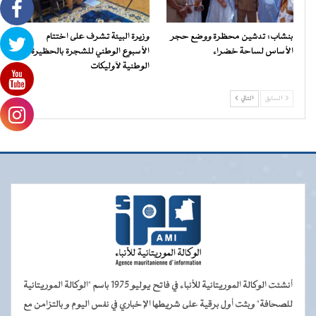
بنشاب: تدشين محظرة ووضع حجر
وزيرة البيئة تشرف على اختتام
الأساس لساحة خضراء
الأسبوع الوطني للشجرة بالحظيرة
الوطنية لآوليكات
السابق
التالي
أنشئت الوكالة الموريتانية للأنباء في فاتح يوليو 1975 باسم "الوكالة الموريتانية
للصحافة" وبثت أول برقية على شريطها الإخباري في نفس اليوم و بالتزامن مع