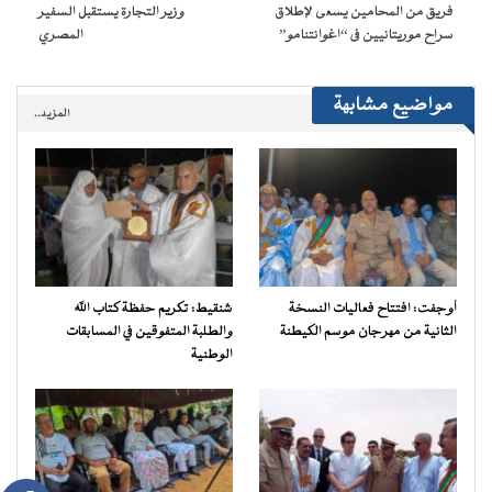
نافذة
فريق من المحامين يسعى لإطلاق
وزير التجارة يستقبل السفير
جديدة)
سراح موريتانيين فى “اغوانتنامو”
المصري
مواضيع مشابهة
المزيد..
أوجفت: افتتاح فعاليات النسخة
شنقيط: تكريم حفظة كتاب الله
الثانية من مهرجان موسم الكيطنة
والطلبة المتفوقين في المسابقات
الوطنية