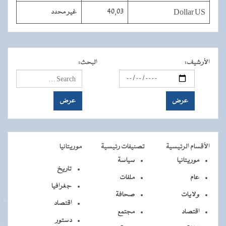
Dollar US
40,03
غير محدد
الأرشيف
:
البحث
:
الأقسام الرئيسية
تصنيفات رئيسية
موريتانيا
موريتانيا
سياسة
تاريخ
عام
ملفات
جغرافيا
ولايات
صحافة
اقتصاد
اقتصاد
مجتمع
دستور