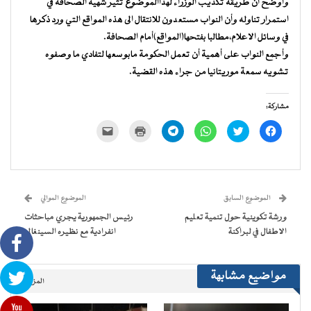
وأوضح أن طريقة تكذيب الوزراء لهذاالموضوع تثير شهية الصحافة في
استمرار تناوله وأن النواب مستعدون للانتقال الى هذه المواقع التي ورد ذكرها
في وسائل الاعلام،مطالبا بفتحها(المواقع)أمام الصحافة.
وأجمع النواب على أهمية أن تعمل الحكومة مابوسعها لتفادي ما وصفوه
تشويه سمعة موريتانيا من جراء هذه القضية.
مشاركة:
انقر
اضغط
انقر
انقر
اضغط
النقر
للمشاركة
للمشاركة
للمشاركة
للمشاركة
للطباعة
لإرسال
على
على
على
على
(فتح
رابط
فيسبوك
تويتر
WhatsApp
Telegram
في
عبر
(فتح
(فتح
(فتح
(فتح
نافذة
البريد
في
في
في
في
جديدة)
الإلكتروني
نافذة
نافذة
نافذة
نافذة
إلى
جديدة)
جديدة)
جديدة)
جديدة)
صديق
(فتح
الموضوع السابق
الموضوع الموالي
في
نافذة
ورشة تكوينية حول تنمية تعليم
رئيس الجمهورية يجري مباحثات
جديدة)
الاطفال في لبراكنة
انفرادية مع نظيره السينغالي
مواضيع مشابهة
المزيد..