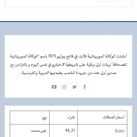
أنشئت الوكالة الموريتانية للأنباء في فاتح يوليو 1975 باسم "الوكالة الموريتانية
للصحافة" وبثت أول برقية على شريطها الإخباري في نفس اليوم و بالتزامن مع
صدور أول عدد من جريدة الشعب بطبعتيها العربية والفرنسية.
أسعار العملات
شراء
بيع
Euro
46,21
غير محدد