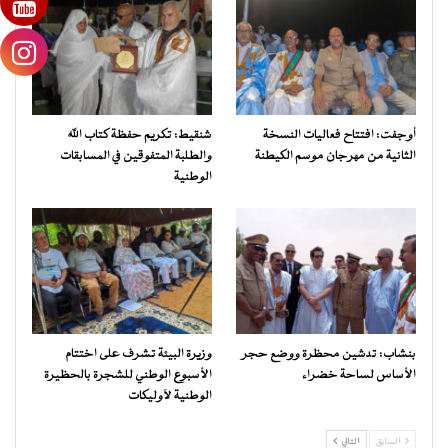
أوجفت: افتتاح فعاليات النسخة
شنقيط: تكريم حفظة كتاب الله
الثانية من مهرجان موسم الكيطنة
والطلبة المتفوقين في المسابقات
الوطنية
بنشاب: تدشين محظرة ووضع حجر
وزيرة البيئة تشرف على اختتام
الأساس لساحة خضراء
الأسبوع الوطني للشجرة بالحظيرة
الوطنية لآوليكات
السابق
التالي