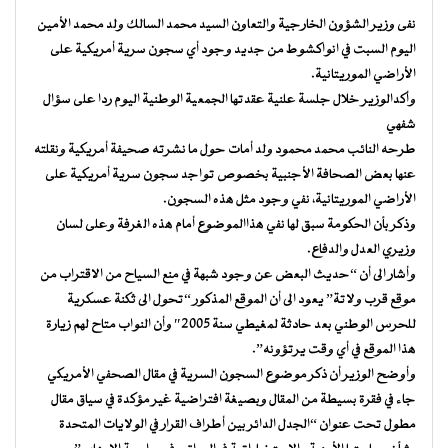
نفى وزير الشؤون الخارجية والتعاون السيد محمد السالك ولد محمد الأمين
اليوم السبت في انواكشوط من جديد وجود أي سجون سرية أمريكية على
الأراضي الموريتانية.
وأكدالوزير خلال جلسة علنية عقدتها الجمعية الوطنية اليوم ردا على سؤال
شفهي
طرحه النائب محمد محمود ولد أمات حول ما نشرته صحيفة أمريكية ونقلته
عنها بعض الصحافة الأجنبية بخصوص تواجد سجون سرية أمريكية على
الأراضي الموريتانية، نفي وجود مثل هذه السجون.
وذكر بأن الحكومة سبق لها نفي هذاالموضوع أمام هذه الغرفة وعلى لسان
وزيري العدل والدفاع.
وأشار الى أن “حديث البعض عن وجود شبهة في منع السياح من الاقتراب من
موقع قرب ولاتة” يعود الى أن الموقع المذكور “تحول الى ثكنة عسكرية
للحرس الوطني بعد حادثة لمغيطي سنة 2005″ وأن النواب متاح لهم زيارة
هذا الموقع في أي وقت يرتؤونه”.
وأوضح الوزير أن ذكر موضوع السجون السرية في مقال الصحفي الأمريكي
جاء في فقرة بسيطة من المقال وبصيغة افتراضية غير مؤكدة في سياق مقال
مطول تحت عنوان “الجدل الدائر بين أطراف القرار في الولايات المتحدة