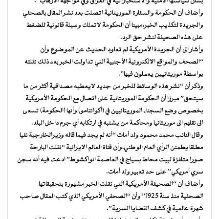
بشأن سياستها الأمنية والاستخباراتية في العراق وفي مواجهة الارهاب”.
وأضاف أن الحكومة والسفارة الموريتانية اتصلت بعد نشر المقال بالصحفي
والجريدة لتكذيب الخبر،مبينا أن الحكومة لاتملك وسيلة قانونية للضغط
على هذه الصحيفة لنشر حق الرد.
وأشار الى أن الجريدة الأمريكية لم تعاود الحديث عن الموضوع وأن
“الصحف والمواقع الالكترونية الأجنبية التي تداولت الخبر بعد ذلك نقلته
بواسطة موريتانيين يعملون فيها”.
وذكر أن “نشر هذه الوسائط للخبر من جديد لايعطيه مصداقية أكثر من ما
سيتحق” مبرزا أن الحكومة الموريتانية على اتصال مع الحكومة الأمريكية
بخصوص وضع السجناء الموريتانيين في (أكوانتامو) وأنها (الحكومة) تسعى
الى نقلهم الى موريتانيا ومحاكمة من يشتبه في ارتكابه أي جرم داخل البلد.
وقال النائب محمد محمود ولد أمات “أنه لم يجد فيما قاله وزيرالخارجية نفيا
مطلقا يطمئن الرأي العام الوطني،وأن قناة العالم الايرانية “نقلت البارحة
صورا متلفزة لبيت محاط بسياج في العاصمة انواكشوط” ادعت فيه أنه سجن
سري أمريكي” على حد تعبير ولد أمات.
وأضاف أن “الصحيفة الأمريكية التي نقلت الخبر مشهورة بتحقيقاتها
الصحفية منذ سنة 1925” وأن “الصحفي الأمريكي الذي كتب المقال صاحب
شهرة عالمية في كشف القضايا السرية”.