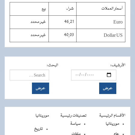
أسعار العملات
شراء
بيع
Euro
46,21
غير محدد
Dollar US
40,03
غير محدد
الأرشيف
:
البحث
:
الأقسام الرئيسية
تصنيفات رئيسية
موريتانيا
موريتانيا
سياسة
تاريخ
عام
ملفات