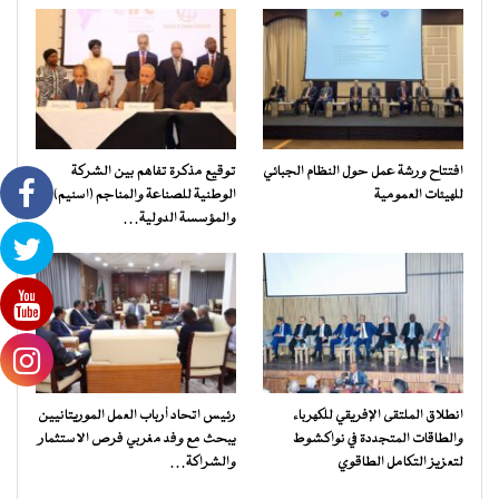
افتتاح ورشة عمل حول النظام الجبائي
توقيع مذكرة تفاهم بين الشركة
للهيئات العمومية
الوطنية للصناعة والمناجم (اسنيم)
والمؤسسة الدولية…
انطلاق الملتقى الإفريقي للكهرباء
رئيس اتحاد أرباب العمل الموريتانيين
والطاقات المتجددة في نواكشوط
يبحث مع وفد مغربي فرص الاستثمار
لتعزيز التكامل الطاقوي
والشراكة…