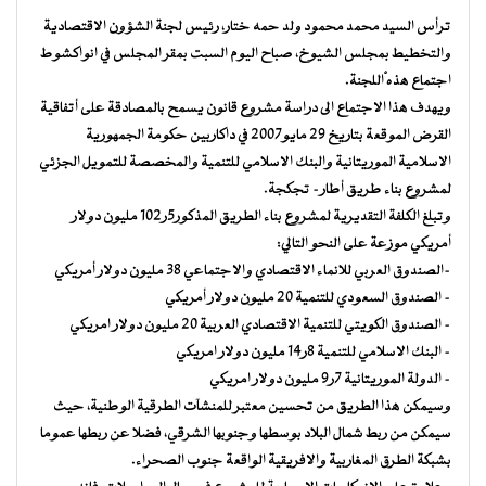
ترأس السيد محمد محمود ولد حمه ختار، رئيس لجنة الشؤون الاقتصادية
والتخطيط بمجلس الشيوخ، صباح اليوم السبت بمقر المجلس في انواكشوط
اجتماع هذه ْْاللجنة.
ويهدف هذا الاجتماع الى دراسة مشروع قانون يسمح بالمصادقة على أتفاقية
القرض الموقعة بتاريخ 29 مايو2007 في داكاربين حكومة الجمهورية
الاسلامية الموريتانية والبنك الاسلامي للتنمية والمخصصة للتمويل الجزئي
لمشروع بناء طريق أطار- تجكجة.
وتبلغ الكلفة التقديرية لمشروع بناء الطريق المذكور5ر102 مليون دولار
أمريكي موزعة على النحو التالي:
-الصندوق العربي للانماء الاقتصادي والاجتماعي 38 مليون دولار أمريكي
– الصندوق السعودي للتنمية 20 مليون دولار أمريكي
– الصندوق الكويتي للتنمية الاقتصادي العربية 20 مليون دولار امريكي
– البنك الاسلامي للتنمية 8ر14 مليون دولار امريكي
– الدولة الموريتانية 7ر9 مليون دولار امريكي
وسيمكن هذا الطريق من تحسين معتبر للمنشآت الطرقية الوطنية، حيث
سيمكن من ربط شمال البلاد بوسطها وجنوبها الشرقي، فضلا عن ربطها عموما
بشبكة الطرق المغاربية والافريقية الواقعة جنوب الصحراء.