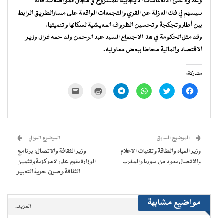
وعلاوة على الانعكاسات الايجابية للمشروع في مجال المواصلات، فانه
سيسهم في فك العزلة عن القري والتجمعات الواقعة على مسارالطريق الرابط
بين أطاروتجكجة وتحسين الظروف المعيشية لسكانها وتنميتها.
وقد مثل الحكومة في هذا الاجتماع السيد عبد الرحمن ولد حمه فزاز، وزير
الاقتصاد والمالية محاطا ببعض معاونيه.
مشاركة:
انقر
اضغط
انقر
انقر
اضغط
النقر
للمشاركة
للمشاركة
للمشاركة
للمشاركة
للطباعة
لإرسال
على
على
على
على
(فتح
رابط
فيسبوك
تويتر
WhatsApp
Telegram
في
عبر
(فتح
(فتح
(فتح
(فتح
نافذة
البريد
في
في
في
في
جديدة)
الإلكتروني
نافذة
نافذة
نافذة
نافذة
إلى
جديدة)
جديدة)
جديدة)
جديدة)
صديق
(فتح
الموضوع السابق
الموضوع الموالي
في
نافذة
وزير المياه والطاقة وتقنيات الاعلام
وزير الثقافة والاتصال: برنامج
جديدة)
والاتصال يعود من سوريا والمغرب
الوزارة يقوم على لامركزية وتثمين
الثقافة وصون حرية التعبير
مواضيع مشابهة
المزيد..