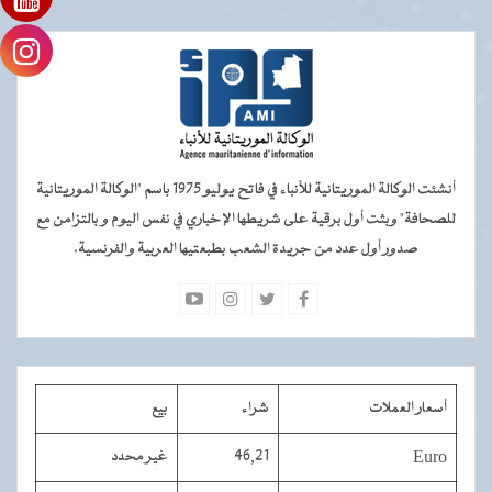
أنشئت الوكالة الموريتانية للأنباء في فاتح يوليو 1975 باسم "الوكالة الموريتانية
للصحافة" وبثت أول برقية على شريطها الإخباري في نفس اليوم و بالتزامن مع
صدور أول عدد من جريدة الشعب بطبعتيها العربية والفرنسية.
أسعار العملات
شراء
بيع
Euro
46,21
غير محدد