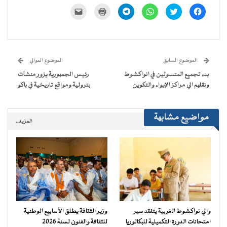
انقر
اضغط
انقر
انقر
اضغط
النقر
للمشاركة
للمشاركة
للمشاركة
للمشاركة
للطباعة
لإرسال
على
على
على
على
(فتح
رابط
فيسبوك
تويتر
WhatsApp
Telegram
في
عبر
(فتح
(فتح
(فتح
(فتح
نافذة
البريد
في
في
في
في
جديدة)
الإلكتروني
نافذة
نافذة
نافذة
نافذة
إلى
جديدة)
جديدة)
جديدة)
جديدة)
صديق
(فتح
الموضوع السابق
الموضوع الموالي
في
نافذة
بدء تجميع المتسولين في انواكشوط
رئيس الجمهورية يزور منشآت
جديدة)
ونقلهم الي مراكز الإيواء والتكوين
بترولية ومواقع تاريخية في باكو
مواضيع مشابهة
المزيد..
والي نواكشوط الغربية يتفقد سير
وزير الثقافة يطلق الأسابيع الوطنية
امتحانات الدورة التكميلية للبكالوريا
للثقافة والفنون لسنة 2026