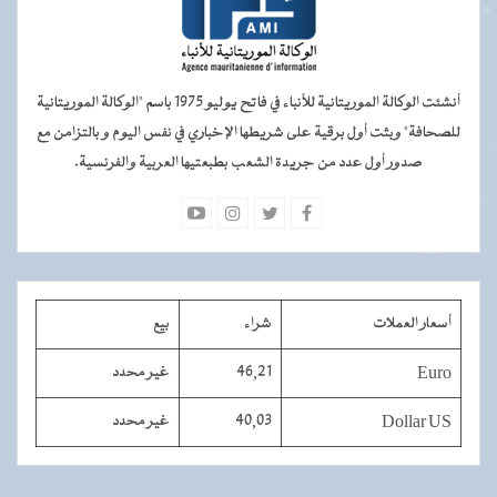
أنشئت الوكالة الموريتانية للأنباء في فاتح يوليو 1975 باسم "الوكالة الموريتانية
للصحافة" وبثت أول برقية على شريطها الإخباري في نفس اليوم و بالتزامن مع
صدور أول عدد من جريدة الشعب بطبعتيها العربية والفرنسية.
أسعار العملات
شراء
بيع
Euro
46,21
غير محدد
Dollar US
40,03
غير محدد