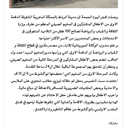
وصلت فجر اليوم الجمعة الى مدينة الرباط بالمملكة المغربية الشقيقة الدفعة
الاولى من الاطفال المشاركين فى المخيم الصيفي المنظم من طرف وزارة
الثقافة والشباب والرياضة لصالح 100 طفل من التلاميذ المتفوقين فى
الامتحانات و بعض المنحدرين من الاسر الاكثر احتياجا.
و علم مندوب الوكالة الموريتانية للانباء من مصدر مأذون في قطاع الثقافة و
الشباب و الرياضة ان الدفعة الاولى، التي يرأسها مديرالمخيم السيد احمد ولد
العاقب، تضم بعض الأطفال المشاركين في المرحلة الثاية من المخيم الصيفي.
و ينتظر أن تلتحق بهم المجموعة الباقية خلال ال24 ساعة القادمة.
وكانت المرحلة الاولى من المخيم التي احتضنتها انواكشوط من 9 الى 15 قد
اختتمت مساء الخميس بحفل تم خلاله توزيع حقائب تحتوي على الملابس
والاحذية وبعض المقتنيات الضرورية للمسافر بالاضافة الى مبالغ مالية .
واعرب الاطفال وذويهم على هامش حفل الإختتام عن تثمينهم لهذه
الهدايا،مشيدين بظروف الاقامة والعناية التي تلقوها طيلة ايامهم في فندق
الملعب الاولمبي بانواكشوط من طاقم التأطير وادارةالفندق .
مشاركة: