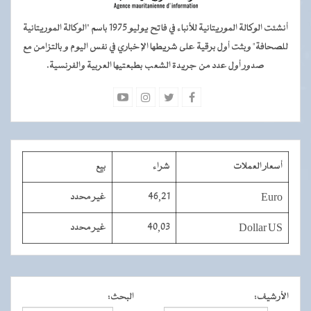
أنشئت الوكالة الموريتانية للأنباء في فاتح يوليو 1975 باسم "الوكالة الموريتانية
للصحافة" وبثت أول برقية على شريطها الإخباري في نفس اليوم و بالتزامن مع
صدور أول عدد من جريدة الشعب بطبعتيها العربية والفرنسية.
أسعار العملات
شراء
بيع
Euro
46,21
غير محدد
Dollar US
40,03
غير محدد
الأرشيف
:
البحث
: