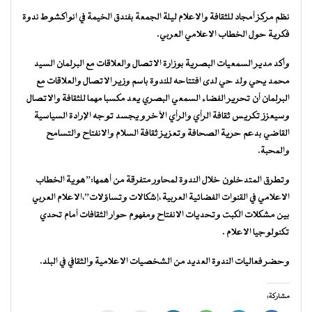
نظم مركز أمجاد للثقافة والاعلام ليلة الجمعة بفندق الخيمة في انواكشوط ندوة
فكرية حول الخطاب الاعلامي العربي.
وأكد مدير السمعيات البصرية بوزارة الاتصال والعلاقات مع البرلمان السيد
محمد يحي ولد حي لدى افتتاحه للندوة باسم وزير الاتصال والعلاقات مع
البرلمان أن تحرير الفضاء السمعي البصري يعد مكسبا مهما للثقافة والاتصال
وسيعزز تكريس ثقافة الرأي والرأي الآخر و يجسد توجه الإرادة السياسية
القاضي بدعم حرية الصحافة وتعزيز ثقافة السلام والانفتاح والتسامح
والمحبة.
وتطرق المتدخلون خلال الندوة لمحاور متفرقة من أهمها:”هوية الخطاب
الاعلامي في القنوات الفضائية العربية ،إشكالات وتساؤلات”،الاعلام العربي
بين مشكلات الكبت وتحديات الانفتاح ومفهوم حوار الثقافات أمام تحدي
تكنولوجيا الاعلام .
وحضر فعاليات الندوة العديد من الشخصيات الاعلامية والثقافي في البلد.
مشاركة: