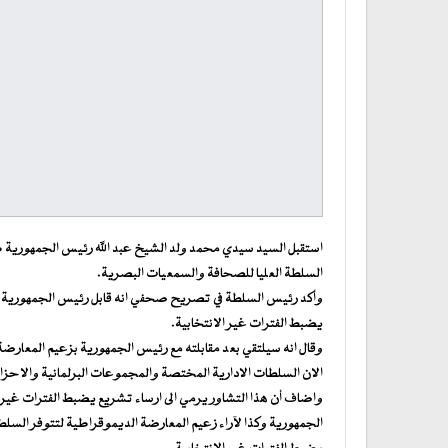
استقبل السيد سيدي محمد ولد الشيخ عبد الله رئيس الجمهورية ظه
السلطة العليا للصحافة والسمعيات البصرية.
وأكد رئيس السلطة في تصريح صحفي انه قابل رئيس الجمهورية ليخ
يضبط الفترات غير الانتخابية.
وقال انه سيلتقي بعد مقابلته مع رئيس الجمهورية بزعيم المعار
الان السلطات الادارية المختصة والمجموعات البرلمانية والاحزا
واضاف أن هذا التشاور يرمي الى ارساء تشريع يضبط الفترات غير الا
الجمهورية وكذا لآراء زعيم المعارضة الديموقراطية لتتوفر الس