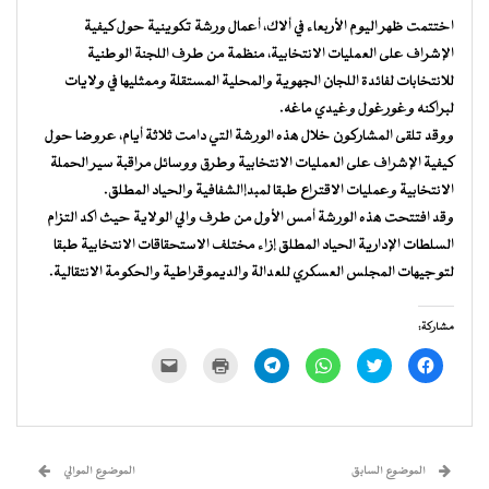
اختتمت ظهر اليوم الأربعاء في ألاك، أعمال ورشة تكوينية حول كيفية
الإشراف على العمليات الانتخابية، منظمة من طرف اللجنة الوطنية
للانتخابات لفائدة اللجان الجهوية والمحلية المستقلة وممثليها في ولايات
لبراكنه وغورغول وغيدي ماغه.
ووقد تلقى المشاركون خلال هذه الورشة التي دامت ثلاثة أيام، عروضا حول
كيفية الإشراف على العمليات الانتخابية وطرق ووسائل مراقبة سير الحملة
الانتخابية وعمليات الاقتراع طبقا لمبدإالشفافية والحياد المطلق.
وقد افتتحت هذه الورشة أمس الأول من طرف والي الولاية حيث اكد التزام
السلطات الإدارية الحياد المطلق إزاء مختلف الاستحقاقات الانتخابية طبقا
لتوجيهات المجلس العسكري للعدالة والديموقراطية والحكومة الانتقالية.
مشاركة:
انقر
اضغط
انقر
انقر
اضغط
النقر
للمشاركة
للمشاركة
للمشاركة
للمشاركة
للطباعة
لإرسال
على
على
على
على
(فتح
رابط
فيسبوك
تويتر
WhatsApp
Telegram
في
عبر
(فتح
(فتح
(فتح
(فتح
نافذة
البريد
في
في
في
في
جديدة)
الإلكتروني
نافذة
نافذة
نافذة
نافذة
إلى
جديدة)
جديدة)
جديدة)
جديدة)
صديق
(فتح
الموضوع السابق
الموضوع الموالي
في