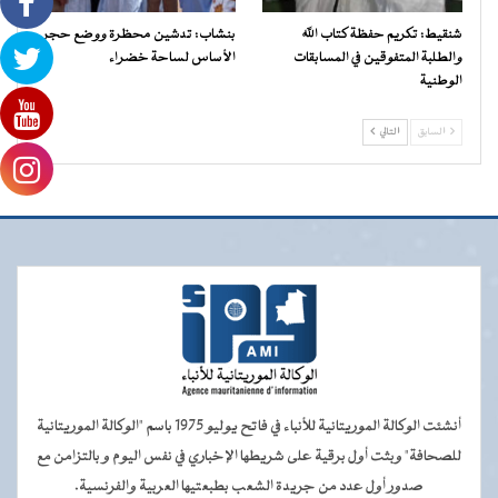
شنقيط: تكريم حفظة كتاب الله
بنشاب: تدشين محظرة ووضع حجر
والطلبة المتفوقين في المسابقات
الأساس لساحة خضراء
الوطنية
السابق
التالي
أنشئت الوكالة الموريتانية للأنباء في فاتح يوليو 1975 باسم "الوكالة الموريتانية
للصحافة" وبثت أول برقية على شريطها الإخباري في نفس اليوم و بالتزامن مع
صدور أول عدد من جريدة الشعب بطبعتيها العربية والفرنسية.