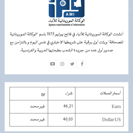
أنشئت الوكالة الموريتانية للأنباء في فاتح يوليو 1975 باسم "الوكالة الموريتانية
للصحافة" وبثت أول برقية على شريطها الإخباري في نفس اليوم و بالتزامن مع
صدور أول عدد من جريدة الشعب بطبعتيها العربية والفرنسية.
أسعار العملات
شراء
بيع
Euro
46,21
غير محدد
Dollar US
40,03
غير محدد