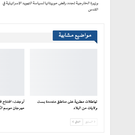
جديدة)
وزيرة الخارجية تجدد رفض موريتانيا لسياسة التهويد الإسرائيلية في
القدس
مواضيع مشابهة
تهاطلات مطرية على مناطق متعددة بست
أوجفت: افتتاح فع
ولايات من البلاد
مهرجان موسم ال
السابق
التالي