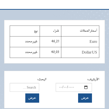
أسعار العملات
شراء
بيع
Euro
46,21
غير محدد
Dollar US
40,03
غير محدد
الأرشيف
:
البحث
: