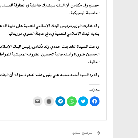
العاصمة البلجيكية.
وقد شكرت الوزيرة رئيس البنك الإسلامي للتنمية على تلبية الدعو
يلعبه البنك الإسلامي للتنمية في دفع عجلة النمو في موريتانيا.
ودعت السيدة الناها بنت حمدي ولد مكناس رئيس البنك الإسلامي لل
الحسبان ضرورة واستعجالية تحسين الظروف المعيشية للمواطن الم
العالية.
وقد رد السيد أحمد محمد علي بقبول هذه الدعوة، مؤكدا أن البنك 
مشاركة:
انقر
اضغط
انقر
انقر
اضغط
النقر
للمشاركة
للمشاركة
للمشاركة
للمشاركة
للطباعة
لإرسال
على
على
على
على
(فتح
رابط
فيسبوك
تويتر
WhatsApp
في
Telegram
عبر
(فتح
(فتح
(فتح
(فتح
نافذة
البريد
في
في
في
في
جديدة)
الإلكتروني
نافذة
نافذة
نافذة
نافذة
إلى
جديدة)
جديدة)
جديدة)
جديدة)
صديق
(فتح
الموضوع السابق
في
نافذة