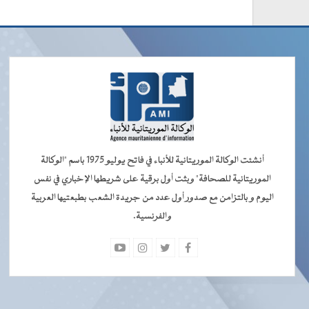
أنشئت الوكالة الموريتانية للأنباء في فاتح يوليو 1975 باسم "الوكالة
الموريتانية للصحافة" وبثت أول برقية على شريطها الإخباري في نفس
اليوم و بالتزامن مع صدور أول عدد من جريدة الشعب بطبعتيها العربية
والفرنسية.