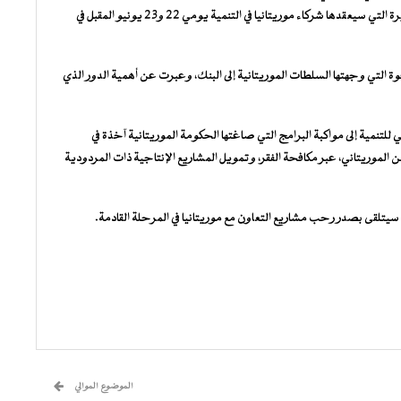
حمدي ولد مكناس، أن البنك سيشارك بفاعلية في الطاولة المستديرة التي سيعقدها شركاء موريتانيا في التنمية يومي 22 و23 يونيو المقبل في
ة التي وجهتها السلطات الموريتانية إلى البنك، وعبرت عن أهمية الدور الذي
تنمية إلى مواكبة البرامج التي صاغتها الحكومة الموريتانية آخذة في
وريتاني، عبر مكافحة الفقر، وتمويل المشاريع الإنتاجية ذات المردودية
سيتلقى بصدر رحب مشاريع التعاون مع موريتانيا في المرحلة القادمة.
الموضوع الموالي