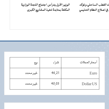
فقد القطب الساحلي وتؤكد
الوزير الأول يترأس اجتماع اللجنة الوزارية
ي إصلاح النظام التعليمي
المكلفة بمتابعة تنفيذ المشاريع الكبرى
أسعار العملات
شراء
بيع
Euro
46,21
غير محدد
Dollar US
40,03
غير محدد