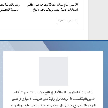
الأمين العام لوزارة الثقافة يشرف على إطلاق
وزيرة التربية تت
إصدارات أدبية جديدة ويؤكد دعم الإبداع…
محورية التفتيش ف
السابق
التالي
أنشئت الوكالة الموريتانية للأنباء في فاتح يوليو 1975 باسم "الوكالة
الموريتانية للصحافة" وبثت أول برقية على شريطها الإخباري في نفس
اليوم و بالتزامن مع صدور أول عدد من جريدة الشعب بطبعتيها العربية