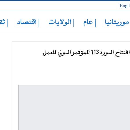
Engli
 موريتانيا
| عام
| الولايات
| اقتصاد
| ثق
مؤتمر الدولي للعمل