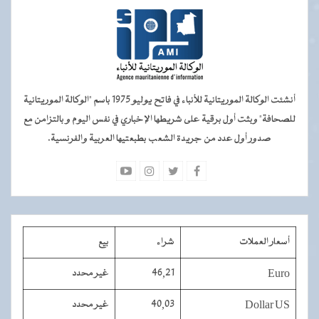
أنشئت الوكالة الموريتانية للأنباء في فاتح يوليو 1975 باسم "الوكالة الموريتانية
للصحافة" وبثت أول برقية على شريطها الإخباري في نفس اليوم و بالتزامن مع
صدور أول عدد من جريدة الشعب بطبعتيها العربية والفرنسية.
أسعار العملات
شراء
بيع
Euro
46,21
غير محدد
Dollar US
40,03
غير محدد