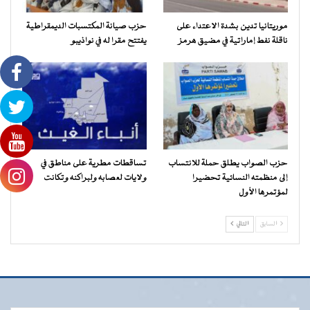
موريتانيا تدين بشدة الاعتداء على
حزب صيانة المكتسبات الديمقراطية
ناقلة نفط إماراتية في مضيق هرمز
يفتتح مقرا له في نواذيبو
حزب الصواب يطلق حملة للانتساب
تساقطات مطرية على مناطق في
إلى منظمته النسائية تحضيرا
ولايات لعصابه ولبراكنه وتكانت
لمؤتمرها الأول
السابق
التالي