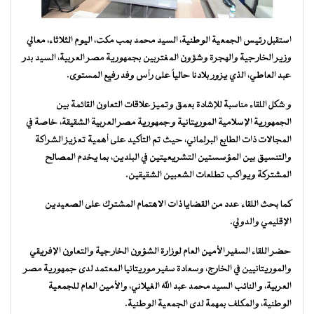
استقبل رئيس الجمعية الوطنية، السيد محمد بمب مكت، اليوم الثلاثاء، معالي
وزير الخارجية والهجرة وشؤون المغتربين بجمهورية مصر العربية، السيد بدر
عبد العاطي، الذي يزور بلادنا حالياً على رأس وفد رفيع المستوى.
و شكل اللقاء مناسبة للإشادة بعمق وتميز علاقات التعاون القائمة بين
الجمهورية الإسلامية الموريتانية وجمهورية مصر العربية الشقيقة، خاصة في
المجالات ذات الطابع البرلماني، حيث تم التأكيد على أهمية تعزيز الشراكة
والتنسيق بين المؤسستين التشريعيتين في البلدين، بما يخدم المصالح
المشتركة ويواكب تطلعات الشعبين الشقيقين.
كما بحث اللقاء عدد من القضايا ذات الاهتمام المشترك على الصعيدين
الإقليمي والدولي.
حضر اللقاء السفير الأمين العام لوزارة الشؤون الخارجية والتعاون الإفريقي
والموريتانيين في الخارج، وسعادة سفير موريتانيا المعتمد لدى جمهورية مصر
العربية، و النائب السيد محمد عبد الله الغيلاني، والأمين العام للجمعية
الوطنية، والمكلف بمهمة لدى الجمعية الوطنية.