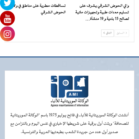
والي الحوض الشرقي يشرف على
تساقطات مطرية على مناطق في ولاية
تسليم معدات طبية وتجهيزات مائية
الحوض الشرقي
لصالح 15 بلدية و 19 منشأة…
السابق
التالي
أنشئت الوكالة الموريتانية للأنباء في فاتح يوليو 1975 باسم "الوكالة الموريتانية
للصحافة" وبثت أول برقية على شريطها الإخباري في نفس اليوم و بالتزامن مع
صدور أول عدد من جريدة الشعب بطبعتيها العربية والفرنسية.