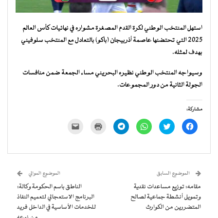
استهل المنتخب الوطني لكرة القدم المصغرة مشواره في نهائيات كأس العالم
2025 التي تحتضنها عاصمة أذربيجان (باكو) بالتعادل مع المنتخب سلوفيني
بهدف لمثله.
وسيواجه المنتخب الوطني نظيره البحريني مساء الجمعة ضمن منافسات
الجولة الثانية من دور المجموعات.
مشاركة:
انقر
اضغط
انقر
انقر
اضغط
النقر
للمشاركة
للمشاركة
للمشاركة
للمشاركة
للطباعة
لإرسال
على
على
على
على
(فتح
رابط
فيسبوك
تويتر
WhatsApp
Telegram
في
عبر
(فتح
(فتح
(فتح
(فتح
نافذة
البريد
في
في
في
في
جديدة)
الإلكتروني
نافذة
نافذة
نافذة
نافذة
إلى
جديدة)
جديدة)
جديدة)
جديدة)
صديق
(فتح
الموضوع السابق
الموضوع الموالي
في
نافذة
مقامه: توزيع مساعدات نقدية
الناطق باسم الحكومة وكالة:
جديدة)
وتمويل أنشطة جماعية لصالح
البرنامج الاستعجالي لتعميم النفاذ
المتضررين من الكوارث
للخدمات الأساسية في الداخل فريد
من نوعه