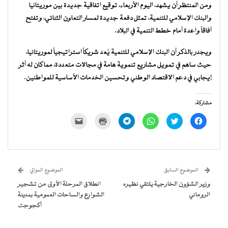
ومن المنتظر أن يشهد، اليوم الأربعاء، توقيع اتفاقية جديدة بين موريتانيا
والبنك الإسلامي للتنمية، تمثل دفعة جديدة لمسار التعاون الثنائي، وتفتح
آفاقاً واعدة أمام خطط التنمية في البلاد.
ويجدر بالذكر أن البنك الإسلامي للتنمية يُعد شريكاً استراتيجياً لموريتانيا،
حيث ساهم في تمويل مشاريع تنموية هامة في مجالات متعددة، مما كان له أثر
إيجابي في دعم الاقتصاد الوطني وتحسين الخدمات الأساسية للمواطنين.
مشاركة:
انقر
اضغط
انقر
انقر
اضغط
النقر
للمشاركة
للمشاركة
للمشاركة
للمشاركة
للطباعة
لإرسال
على
على
على
على
(فتح
رابط
فيسبوك
تويتر
WhatsApp
Telegram
في
عبر
(فتح
(فتح
(فتح
(فتح
نافذة
البريد
في
في
في
في
جديدة)
الإلكتروني
نافذة
نافذة
نافذة
نافذة
إلى
جديدة)
جديدة)
جديدة)
جديدة)
صديق
(فتح
الموضوع السابق
الموضوع الموالي
في
نافذة
وزير الشؤون الخارجية يلتقي نظيره
انطلاق المرحلة الأولى من تشجير
جديدة)
الروماني
الشوارع والساحات العمومية بمدينة
أكجوجت