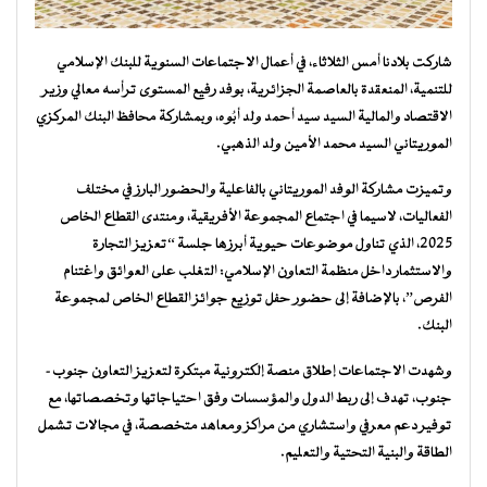
شاركت بلادنا أمس الثلاثاء، في أعمال الاجتماعات السنوية للبنك الإسلامي
للتنمية، المنعقدة بالعاصمة الجزائرية، بوفد رفيع المستوى ترأسه معالي وزير
الاقتصاد والمالية السيد سيد أحمد ولد أبُوه، وبمشاركة محافظ البنك المركزي
الموريتاني السيد محمد الأمين ولد الذهبي.
وتميزت مشاركة الوفد الموريتاني بالفاعلية والحضور البارز في مختلف
الفعاليات، لاسيما في اجتماع المجموعة الأفريقية، ومنتدى القطاع الخاص
2025، الذي تناول موضوعات حيوية أبرزها جلسة “تعزيز التجارة
والاستثمار داخل منظمة التعاون الإسلامي: التغلب على العوائق واغتنام
الفرص”، بالإضافة إلى حضور حفل توزيع جوائز القطاع الخاص لمجموعة
البنك.
وشهدت الاجتماعات إطلاق منصة إلكترونية مبتكرة لتعزيز التعاون جنوب-
جنوب، تهدف إلى ربط الدول والمؤسسات وفق احتياجاتها وتخصصاتها، مع
توفير دعم معرفي واستشاري من مراكز ومعاهد متخصصة، في مجالات تشمل
الطاقة والبنية التحتية والتعليم.