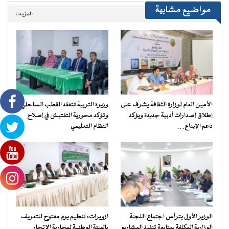
مواضيع مشابهة
المزيد..
الأمين العام لوزارة الثقافة يشرف على
وزيرة التربية تتفقد القطب الساحلي
إطلاق إصدارات أدبية جديدة ويؤكد
وتؤكد محورية التفتيش في إصلاح
دعم الإبداع…
النظام التعليمي
الوزير الأول يترأس اجتماع اللجنة
ازويرات: تنظيم يوم مفتوح للتعريف
الوزارية المكلفة بمتابعة تنفيذ المشاريع
بالهيئة الوطنية لمحاربة الاتجار