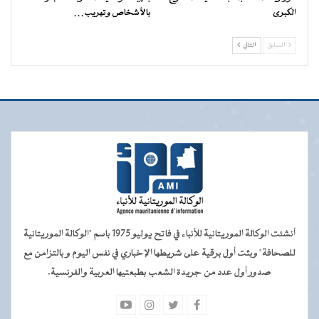
الكبرى
بالأشخاص وتهريب…
السابق
التالي
أنشئت الوكالة الموريتانية للأنباء في فاتح يوليو 1975 باسم "الوكالة الموريتانية
للصحافة" وبثت أول برقية على شريطها الإخباري في نفس اليوم و بالتزامن مع
صدور أول عدد من جريدة الشعب بطبعتيها العربية والفرنسية.