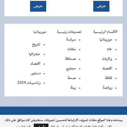
الأقسام الرئيسية
تصنيفات رئيسية
موريتانيا
موريتانيا
سياسة
تاريخ
عام
ملفات
جغرافيا
ولايات
صحافة
اقتصاد
اقتصاد
مجتمع
دستور
ثقافة
صحة
رئـاسيـات 2024
رياضة
بيئة
جميــــع
جميع الحقوق محفوظة © 2026 - الوكالة الموريتانية للأنباء
يستخدم هذا الموقع ملفات تعريف الارتباط لتحسين تجربتك. سنفترض أنك موافق على ذلك