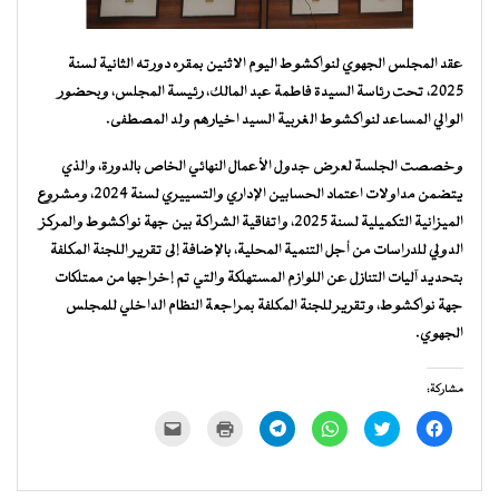
عقد المجلس الجهوي لنواكشوط اليوم الاثنين بمقره دورته الثانية لسنة
2025، تحت رئاسة السيدة فاطمة عبد المالك، رئيسة المجلس، وبحضور
الوالي المساعد لنواكشوط الغربية السيد اخيارهم ولد المصطفى.
وخصصت الجلسة لعرض جدول الأعمال النهائي الخاص بالدورة، والذي
يتضمن مداولات اعتماد الحسابين الإداري والتسييري لسنة 2024، ومشروع
الميزانية التكميلية لسنة 2025، واتفاقية الشراكة بين جهة نواكشوط والمركز
الدولي للدراسات من أجل التنمية المحلية، بالإضافة إلى تقرير اللجنة المكلفة
بتحديد آليات التنازل عن اللوازم المستهلكة والتي تم إخراجها من ممتلكات
جهة نواكشوط، وتقرير للجنة المكلفة بمراجعة النظام الداخلي للمجلس
الجهوي.
مشاركة:
انقر
اضغط
انقر
انقر
اضغط
النقر
للمشاركة
للمشاركة
للمشاركة
للمشاركة
للطباعة
لإرسال
على
على
على
على
(فتح
رابط
فيسبوك
تويتر
WhatsApp
Telegram
في
عبر
(فتح
(فتح
(فتح
(فتح
نافذة
البريد
في
في
في
في
جديدة)
الإلكتروني