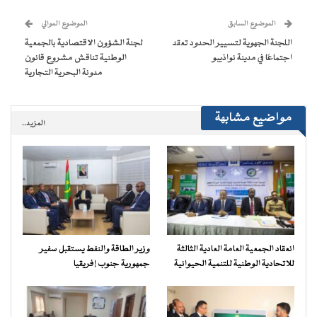
نافذة
نافذة
نافذة
نافذة
إلى
جديدة)
جديدة)
جديدة)
جديدة)
صديق
(فتح
الموضوع السابق
الموضوع الموالي
في
نافذة
اللجنة الجهوية لتسيير الحدود تعقد
لجنة الشؤون الاقتصادية بالجمعية
جديدة)
اجتماعًا في مدينة نواذيبو
الوطنية تناقش مشروع قانون
مدونة البحرية التجارية
مواضيع مشابهة
المزيد..
انعقاد الجمعية العامة العادية الثالثة
وزير الطاقة والنفط يستقبل سفير
للاتحادية الوطنية للتنمية الحيوانية
جمهورية جنوب إفريقيا