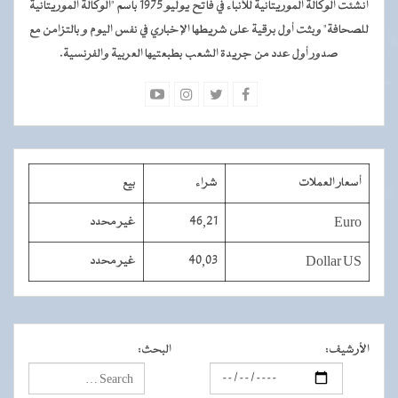
أنشئت الوكالة الموريتانية للأنباء في فاتح يوليو 1975 باسم "الوكالة الموريتانية
للصحافة" وبثت أول برقية على شريطها الإخباري في نفس اليوم و بالتزامن مع
صدور أول عدد من جريدة الشعب بطبعتيها العربية والفرنسية.
أسعار العملات
شراء
بيع
Euro
46,21
غير محدد
Dollar US
40,03
غير محدد
الأرشيف
:
البحث
: