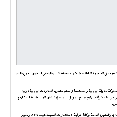
لجمعة في العاصمة اليابانية طوكيو، بمحافظ البنك الياباني للتعاون الدولي، السيد
كة للدولة اليابانية والمختصة في دعم مشاريع المقاولات اليابانية دوليا،
 من عقد شراكات رابح-رابح لتمويل التنمية في البلدان المستضيفة للمشاريع
وض.
ج، والمديرة العامة لوكالة ترقية الاستثمارات، السيدة عيساتا لام، ومدير