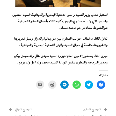
استقبل معالي وزير الصيد والبني التحتية البحرية والمينائية، السيد الفضيل
ولد سيداتي ولد أحمد لولي، اليوم بمكتبه القائم بأعمال السفارة العراقية
بنواكشوط، سعادة زاحم محمد مسلم.
تناول اللقاء مختلف جوانب التعاون بين موريتانيا والعراق وسبل تعزيزها
وتطويرها، خاصة في مجال الصيد والبنى التحتية البحرية والمينائية .
جرى اللقاء بحضور الأمين العام للوزارة السيد سيدى عالي ولد سيدى ببكر،
ومدير البرمجة والتعاون بنفس الوزارة السيد محمد ولد اعل ولد برهم .
مشاركة:
انقر
اضغط
انقر
انقر
اضغط
النقر
للمشاركة
للمشاركة
للمشاركة
للمشاركة
للطباعة
لإرسال
على
على
على
على
(فتح
رابط
فيسبوك
تويتر
WhatsApp
Telegram
في
عبر
(فتح
(فتح
(فتح
(فتح
نافذة
البريد
في
في
في
في
جديدة)
الإلكتروني
نافذة
نافذة
نافذة
نافذة
إلى
جديدة)
جديدة)
جديدة)
جديدة)
صديق
(فتح
الموضوع السابق
الموضوع الموالي
في
نافذة