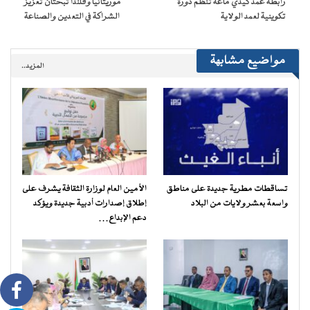
رابطة عمد كيدي ماغه تنظم دورة
موريتانيا وفلندا تبحثان تعزيز
جديدة)
تكوينية لعمد الولاية
الشراكة في التعدين والصناعة
مواضيع مشابهة
المزيد..
تساقطات مطرية جديدة على مناطق
الأمين العام لوزارة الثقافة يشرف على
واسعة بعشر ولايات من البلاد
إطلاق إصدارات أدبية جديدة ويؤكد
دعم الإبداع…