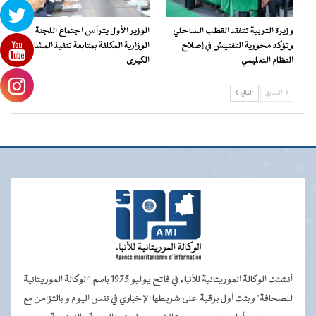
وزيرة التربية تتفقد القطب الساحلي
الوزير الأول يترأس اجتماع اللجنة
وتؤكد محورية التفتيش في إصلاح
الوزارية المكلفة بمتابعة تنفيذ المشاريع
النظام التعليمي
الكبرى
السابق
التالي
أنشئت الوكالة الموريتانية للأنباء في فاتح يوليو 1975 باسم "الوكالة الموريتانية
للصحافة" وبثت أول برقية على شريطها الإخباري في نفس اليوم و بالتزامن مع