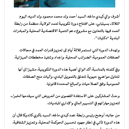
أشرف والي كيدي ماغه، السيد أحمد ولد محمد محمود ولد الديه، اليوم
الثلاثاء بسيلبابي، على افتتاح دورة تكوينية لعمد الولاية، منظمة من رابطة
العمد فيها، بالتعاون مع مشروع دعم التنمية الاقتصادية المحلية والمبادرات
البلدية “دكليك”.
وتهدف الدورة التي تستمر ثلاثة أيام إلى تعزيز قدرات العمد في مجالات
الصفقات العمومية، الضرائب المحلية، وإعداد وتنفيذ مخططات الميزانية.
وفي كلمته بالمناسبة، أكد الوالي أهمية هذه الدورة التكوينية، مشيرًا إلى أنها
تتناول مواضيع حيوية تتعلق بالتمويل البلدي، وآليات منح الصفقات
العمومية وفق الصلاحيات والمبالغ المحددة قانونيًا.
وحثّ المشاركين على الاستفادة القصوى من العروض التي سيقدمها الخبراء،
لتعزيز مهاراتهم في التسيير المالي والإداري للبلديات.
من جانبه، أوضح رئيس رابطة عمد كيدي ماغه، السيد باكري كانديكا فال، أن
هذه الدورة تأتي في إطار جهود تحسين الحوكمة المحلية، وتعزيز الشفافية،