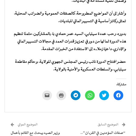
وضمان تنمية مستدامة في البلديات.
وأشار إلى أن المواضيع المطروحة، كالصفقات العمومية والضرائب المحلية،
تمثل ركائز أساسية في التسيير المالي للبلديات.
بدوره، رحب عمدة سيلبابي، السيد عمر حمادي با، بالمشاركين، مثمنًا تنظيم
هذه الدورة لما لها من دور في تعزيز قدرات العمد في مجالات التسيير المالي
والإداري، داعيًا زملاءه إلى الاستفادة من الخبرات المقدمة.
حضر افتتاح الدورة نائب رئيس المجلس الجهوي للولاية، وحاكم مقاطعة
سيلبابي، والسلطات العسكرية والأمنية بالولاية.
مشاركة:
انقر
اضغط
انقر
انقر
اضغط
النقر
للمشاركة
للمشاركة
للمشاركة
للمشاركة
للطباعة
لإرسال
على
على
على
على
(فتح
رابط
فيسبوك
تويتر
WhatsApp
Telegram
في
عبر
(فتح
(فتح
(فتح
(فتح
نافذة
البريد
في
في
في
في
جديدة)
الإلكتروني
نافذة
نافذة
نافذة
نافذة
إلى
جديدة)
جديدة)
جديدة)
جديدة)
صديق
(فتح
الموضوع السابق
الموضوع الموالي
في
نافذة
“صفات المؤمنين في القرءان”..
وزير الصيد يبحث مع القائم بأعمال
جديدة)