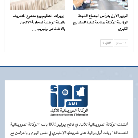
الوزير الأول يترأس اجتماع اللجنة
ازويرات: تنظيم يوم مفتوح للتعريف
الوزارية المكلفة بمتابعة تنفيذ المشاريع
بالهيئة الوطنية لمحاربة الاتجار
الكبرى
بالأشخاص وتهريب…
السابق
التالي
أنشئت الوكالة الموريتانية للأنباء في فاتح يوليو 1975 باسم "الوكالة الموريتانية
للصحافة" وبثت أول برقية على شريطها الإخباري في نفس اليوم و بالتزامن مع