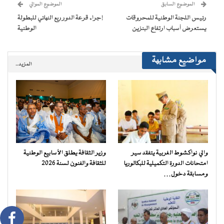
(فتح
الموضوع السابق
الموضوع الموالي
في
نافذة
رئيس اللجنة الوطنية للمحروقات
إجراء قرعة الدور ربع النهائي للبطولة
جديدة)
يستعرض أسباب ارتفاع البنزين
الوطنية
مواضيع مشابهة
المزيد..
والي نواكشوط الغربية يتفقد سير
وزير الثقافة يطلق الأسابيع الوطنية
امتحانات الدورة التكميلية للبكالوريا
للثقافة والفنون لسنة 2026
ومسابقة دخول…