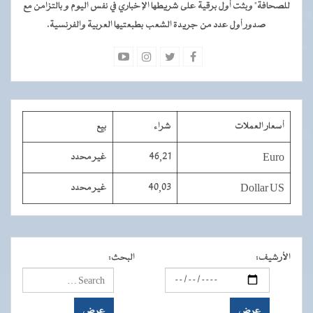
للصحافة" وبثت أول برقية على شريطها الإخباري في نفس اليوم و بالتزامن مع
صدور أول عدد من جريدة الشعب بطبعتيها العربية والفرنسية.
أسعار العملات
شراء
بيع
Euro
46,21
غير محدد
Dollar US
40,03
غير محدد
الأرشيف
:
البحث
: