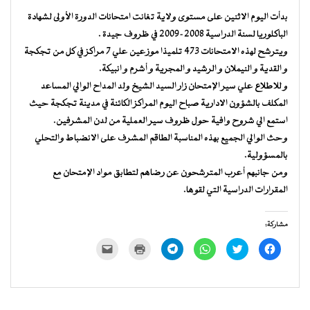
بدأت اليوم الاثنين على مستوى ولاية تغانت امتحانات الدورة الأولى لشهادة
الباكلوريا لسنة الدراسية 2008-2009 في ظروف جيدة .
ويترشح لهذه الامتحانات 473 تلميذا موزعين علي 7 مراكز في كل من تجكجة
و القدية و النيملان و الرشيد و المجرية و أشرم و انبيكة.
و للاطلاع علي سير الإمتحان زار السيد الشيخ ولد المداح الوالي المساعد
المكلف بالشؤون الادارية صباح اليوم المراكز الكائنة في مدينة تجكجة حيث
استمع الي شروح وافية حول ظروف سير العملية من لدن المشرفين.
وحث الوالي الجميع بهذه المناسبة الطاقم المشرف على الانضباط والتحلي
بالمسؤولية.
ومن جانبهم أعرب المترشحون عن رضاهم لتطابق مواد الإمتحان مع
المقرارات الدراسية التي لقوها.
مشاركة:
انقر
اضغط
انقر
انقر
اضغط
النقر
للمشاركة
للمشاركة
للمشاركة
للمشاركة
للطباعة
لإرسال
على
على
على
على
(فتح
رابط
فيسبوك
تويتر
WhatsApp
Telegram
في
عبر
(فتح
(فتح
(فتح
(فتح
نافذة
البريد
في
في
في
في
جديدة)
الإلكتروني
نافذة
نافذة
نافذة
نافذة
إلى
جديدة)
جديدة)
جديدة)
جديدة)
صديق