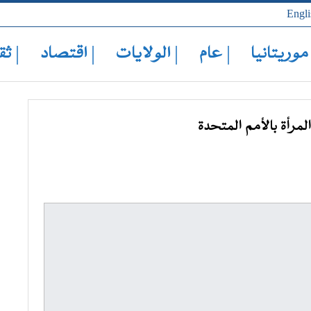
Engli
 موريتانيا
| عام
| الولايات
| اقتصاد
| ثق