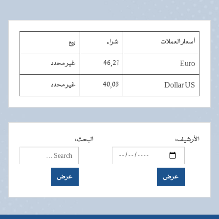
أسعار العملات
شراء
بيع
Euro
46,21
غير محدد
Dollar US
40,03
غير محدد
الأرشيف
:
البحث
: