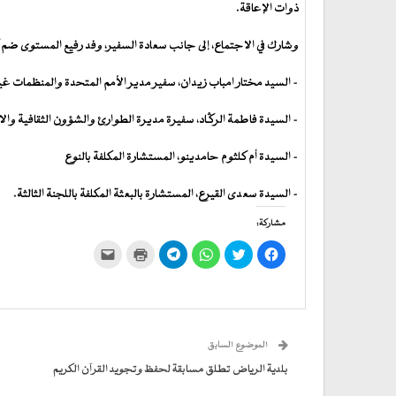
ذوات الإعاقة.
وشارك في الاجتماع، إلى جانب سعادة السفير، وفد رفيع المستوى ضم ك
– السيد مختار امباب زيدان، سفير مدير الأمم المتحدة والمنظمات غي
– السيدة فاطمة الرگاد، سفيرة مديرة الطوارئ والشؤون الثقافية وال
– السيدة أم كلثوم حامدينو، المستشارة المكلفة بالنوع
– السيدة سعدى القيرع، المستشارة بالبعثة المكلفة باللجنة الثالثة.
مشاركة:
انقر
اضغط
انقر
انقر
اضغط
النقر
للمشاركة
للمشاركة
للمشاركة
للمشاركة
للطباعة
لإرسال
على
على
على
على
(فتح
رابط
فيسبوك
تويتر
WhatsApp
في
Telegram
عبر
(فتح
(فتح
(فتح
(فتح
نافذة
البريد
في
في
في
في
جديدة)
الإلكتروني
نافذة
نافذة
نافذة
نافذة
إلى
جديدة)
جديدة)
جديدة)
جديدة)
صديق
(فتح
الموضوع السابق
في
نافذة
جديدة)
بلدية الرياض تطلق مسابقة لحفظ وتجويد القرآن الكريم