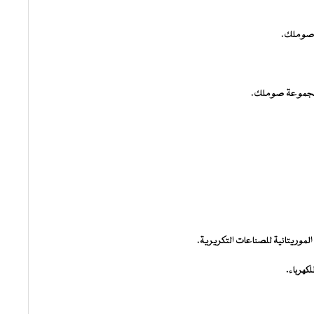
 صوملك.
بمجموعة صوملك.
موريتانية للصناعات التكريرية.
كهرباء.