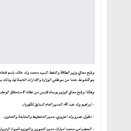
وشح معالي وزير الطاقة والنفط، السيد محمد ولد خالد، باسم فخامة
بنواكشوط، عددا من موظفي الوزارة والإدارات التابعة لها، وذلك بمناسبة الذكرى 64 لعيد
وهكذا وشح معالي الوزير بوسام فارس من نظام الاستحقاق الوطني،
– إبراهيم ولد عبد الله، المدير العام السابق للكهرباء،
– إطول عمرو ولد اعزيزي، مدير التخطيط والمتابعة والتعاون،
– الحضرامي محمد امبارك، مدير التموين والتوزيع للمواد البترولي