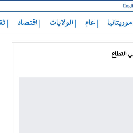
Engl
 موريتانيا
| عام
| الولايات
| اقتصاد
| ثق
ي القطاع