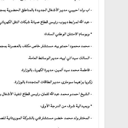
– اب ولد احبيبي، مدير الأشغال الجديدة بالمناطق الحضرية ب
– عبد الله لمرابط ديوب، رئيس قطاع صيانة شبكات النقل الكهربائي
* وبوسام الامتنان الوطني السادة:
– محمد محمود احمتو بيه، مستشار خاص مكلف بالعصرنة بمج
– السالك سيداتي اييه، مدير الوسائط العامة،
– فاطمة محمد سيد ألمين، مديرة الكهرباء بالوزارة،
زكريا براهيما سومارى، مدير الطاقات المتجددة بالوزارة.
– الشيخ احمدو محمد عبدالله لقمان، رئيس قطاع تنفيذ الأشغا
* وبميدالية شرف من الدرجة الأولى:
– المختار ولد محمد خضر، مستشار فني بالشركة الموريتانية للصن