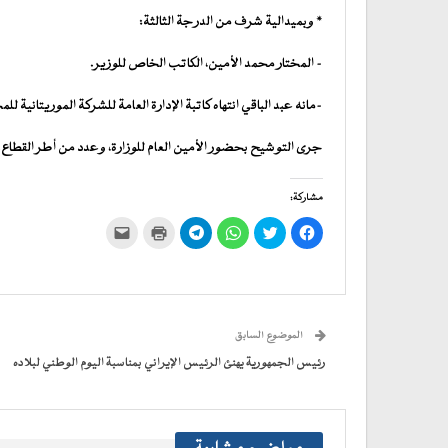
* وبميدالية شرف من الدرجة الثالثة:
– المختار محمد الأمين، الكاتب الخاص للوزير.
-مانه عبد الباقي انتهاه كاتبة الإدارة العامة للشركة الموريتانية ل
جرى التوشيح بحضور الأمين العام للوزارة، وعدد من أطر القطاع.
مشاركة:
انقر
اضغط
انقر
انقر
اضغط
النقر
للمشاركة
للمشاركة
للمشاركة
للمشاركة
للطباعة
لإرسال
على
على
على
على
(فتح
رابط
فيسبوك
تويتر
WhatsApp
في
Telegram
عبر
(فتح
(فتح
(فتح
(فتح
نافذة
البريد
في
في
في
في
جديدة)
الإلكتروني
نافذة
نافذة
نافذة
نافذة
إلى
جديدة)
جديدة)
جديدة)
جديدة)
صديق
(فتح
الموضوع السابق
في
نافذة
جديدة)
رئيس الجمهورية يهنئ الرئيس الإيراني بمناسبة اليوم الوطني لبلاده