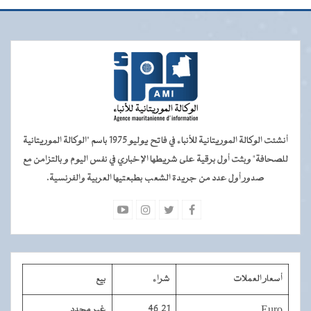
أنشئت الوكالة الموريتانية للأنباء في فاتح يوليو 1975 باسم "الوكالة الموريتانية
للصحافة" وبثت أول برقية على شريطها الإخباري في نفس اليوم و بالتزامن مع
صدور أول عدد من جريدة الشعب بطبعتيها العربية والفرنسية.
أسعار العملات
شراء
بيع
Euro
46,21
غير محدد