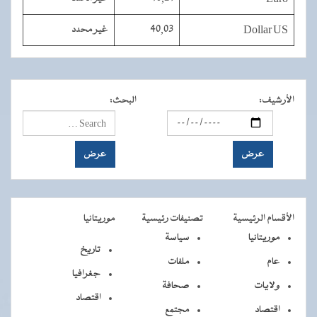
Dollar US
40,03
غير محدد
الأرشيف
:
البحث
:
الأقسام الرئيسية
تصنيفات رئيسية
موريتانيا
موريتانيا
سياسة
تاريخ
عام
ملفات
جغرافيا
ولايات
صحافة
اقتصاد
اقتصاد
مجتمع