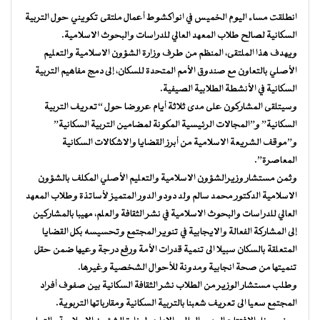
انطلقت مساء اليوم الخميس في انواكشوط أعمال ملتقى تكويني حول التربية
السكانية لصالح طلاب المعهد العالي للدراسات والبحوث الاسلامية.
ويهدف هذا الملتقى، المنظم من طرف وزارة الشؤون الاسلامية والتعليم
الأصلي بالتعاون مع صندوق الأمم المتحدة للسكان، إلى دمج مفاهيم التربية
السكانية في الأنشطة الطلابية الصيفية.
وسيتلقى المشاركون على مدى ثلاثة أيام عروضا حول “تعريف التربية
السكانية” و”المجالات الرئيسية المكونة لمضامين التربية السكانية”
و”موقف الشريعة الاسلامية من أبرز القضايا والاشكالات السكانية
المعاصرة”.
وثمن مستشار وزيرالشؤون الاسلامية والتعليم الأصلي المكلف بالشؤون
الاسلامية الدكتور محمد سالم ولد دودو الدور المتميز لأساتذة وطلاب المعهد
العالي للدراسات والبحوث الاسلامية في نشر الثقافة والعلم، مهيبا بالمشاركين
إلى المشاركة الفعالة والايجابية في تنوير المجتمع وتحسيسه بكل القضايا
المتعلقة بالسكان سبيلا الى تنمية قدرات الأمة ورفع درجة وعيها ضمن حقل
تنميتها من صحة انجابية ومدونة للأحوال الشخصية وغيرها.
وطلب مستشار الوزير من الطلاب نشر الثقافة السكانية بين صفوف أفراد
المجتمع سعيا الى تعريف شعبنا بالتربية السكانية ومقارباتها التربوية.