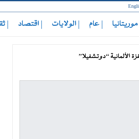
Engli
 موريتانيا
| عام
| الولايات
| اقتصاد
| ثق
زة الألمانية “دوتشفيلا”