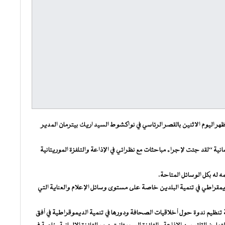
 اليوم الاثنين بالقصر الرئاسي في نواكشوط السيد اريك بيترمان المدير
المانية “لقد جئت لإجراء مباحثات مع نظرائي في الإذاعة والتلفزة الموريتانية
ه له بكل الوسائل المتاحة.
يمقراطي في تنمية البلدين خاصة على مستوى وسائل الإعلام والعناية التي
 تنظيم ندوة حول أخلاقيات الصحافة ودورها في تنمية الديموقراطية في أفق