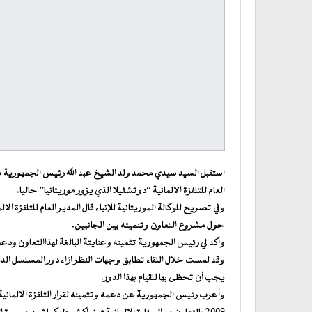
استقبل السيد سيدي محمد ولد الشيخ عبد الله رئيس الجمهورية ظهر
العام للتلفزة الالمانية “دوتشفيلا الذي يزور موريتانيا” حاليا.
وفي تصريح للوكالة الموريتانية للإنباء قال المدير العام للتلفزة ال
حول مشروع التعاون وتنميته بين الجانبين.
وأكد لي رئيس الجمهورية تثمينه وعنايتة البالغة لهذاالتعاون ودعم
وقد لمست خلال اللقاء تطابق وجهات النظر ازاء دور المسلسل الد
يجب أن تحظى بها للقيام بهذا الدور.
وأعرب رئيس الجمهورية عن دعمه وتثمينه لقرار التلفزة الالمانية