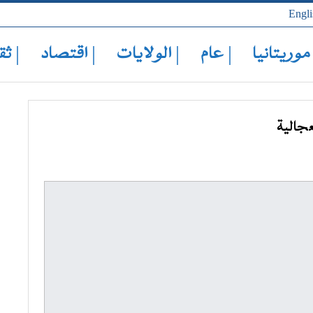
Engli
 موريتانيا
| عام
| الولايات
| اقتصاد
| ثق
جالية