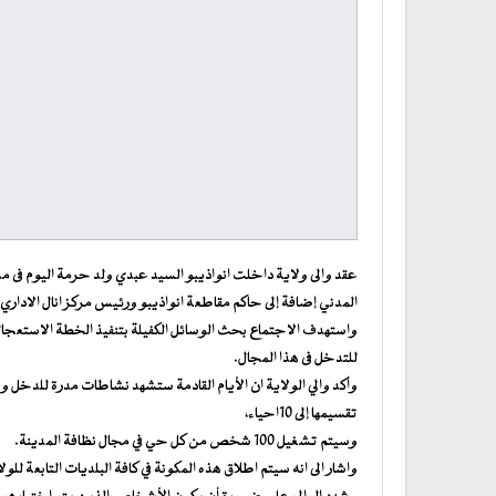
عقد والى ولاية داخلت انواذيبو السيد عبدي ولد حرمة اليوم فى 
المدني إضافة إلى حاكم مقاطعة انواذيبو ورئيس مركز انال الاداري.
واستهدف الاجتماع بحث الوسائل الكفيلة بتنفيذ الخطة الاستعج
للتدخل فى هذا المجال.
وأكد والي الولاية ان الأيام القادمة ستشهد نشاطات مدرة للدخل وخا
تقسيمها إلى 10احياء،
وسيتم تشغيل 100 شخص من كل حي في مجال نظافة المدينة.
واشار الى انه سيتم اطلاق هذه المكونة في كافة البلديات التابعة للول