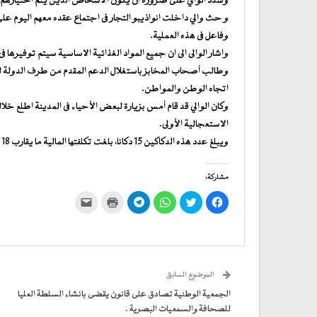
وشدد الوالي على ضرورة أن يكون الأشخاص الذين يتم اختيارهم ل
و حث والي داخلت انواذيبو التجار فى اجتماع عقده معهم اليوم 
وفاعل فى هذه العملية.
واشار الوالى الى ان جميع المواد الغذائية الاساسية سيتم توفيره
وطالب أصحاب المخابز باستغلال الدعم المقدم من طرف الدولة للمخ
اتجاه الوطن والمواطن.
وكان الوالي قد قام أمس بزيارة لبعض الأحياء فى المدينة اطلع خلا
الاستعجالية الأولى.
ويبلغ عدد هذه الدكاكين 15 دكانا، بلغت تكلفتها المالية ما يقارب 18 مليون أوقية.
مشاركة:
انقر
اضغط
انقر
انقر
اضغط
النقر
للمشاركة
للمشاركة
للمشاركة
للمشاركة
للطباعة
لإرسال
على
على
على
على
(فتح
رابط
فيسبوك
تويتر
WhatsApp
في
Telegram
عبر
(فتح
(فتح
(فتح
(فتح
نافذة
البريد
في
في
في
في
جديدة)
الإلكتروني
نافذة
نافذة
نافذة
نافذة
إلى
جديدة)
جديدة)
جديدة)
جديدة)
صديق
(فتح
الموضوع السابق
في
نافذة
جديدة)
الجمعية الوطنية تصادق على قانون يقضى بانشاء السلطة العليا
للصحافة والسمعيات البصرية .