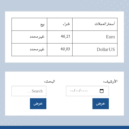
أسعار العملات
شراء
بيع
Euro
46,21
غير محدد
Dollar US
40,03
غير محدد
الأرشيف
:
البحث
: