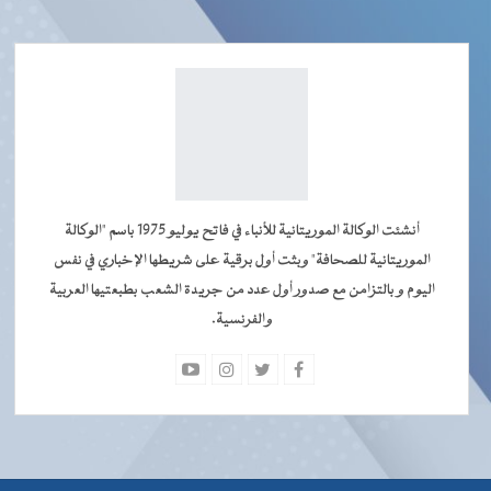
أنشئت الوكالة الموريتانية للأنباء في فاتح يوليو 1975 باسم "الوكالة
الموريتانية للصحافة" وبثت أول برقية على شريطها الإخباري في نفس
اليوم و بالتزامن مع صدور أول عدد من جريدة الشعب بطبعتيها العربية
والفرنسية.