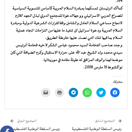
194.
كماأكد الرئيسان تمسكهما بمبادرة السلام العربية كأساس للتسوية السياسية
للصراع العربي الاسرائيلي ووجهاالدعوة للمجتمع الدولي لبذل الجهد اللازم
لانجاح مساعي السلام العادل والشامل وفقا لقرارات الشرعية الدولية ومبادرة
السلام العربية ودعوة اسرائيل الى تنفيذ ما عليها من التزامات اتجاه عملية
السلام بما فيها تلك التي نصت عليها خارطة الطريق.
وجدد صاحب الفخامة السيد محمود عباس الشكر لاخيه فخامة الرئيس
سيدي محمد ولد الشيخ عبد الله على حرارة الاستقبال وكرم الضيافة التي كان
موضعا لهما والوفد المرافق له طيلة مقامه في موريتانيا.
نواكشوط 16 مارس 2008.
مشاركة:
انقر
اضغط
انقر
انقر
اضغط
النقر
للمشاركة
للمشاركة
للمشاركة
للمشاركة
للطباعة
لإرسال
على
على
على
على
(فتح
رابط
فيسبوك
تويتر
WhatsApp
Telegram
في
عبر
(فتح
(فتح
(فتح
(فتح
نافذة
البريد
في
في
في
في
جديدة)
الإلكتروني
نافذة
نافذة
نافذة
نافذة
إلى
جديدة)
جديدة)
جديدة)
جديدة)
صديق
(فتح
الموضوع السابق
الموضوع الموالي
في
نافذة
رئيس السلطة الوطنية الفلسطينية
رئيس السلطة الوطنية الفلسطينية
جديدة)