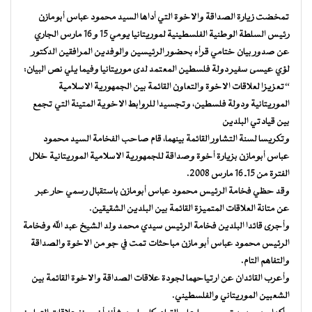
تمخضت زيارة الصداقة والاخوة التي أداها السيد محمود عباس أبومازن
رئيس السلطة الوطنية الفلسطينية لموريتانيا يومي 15 و 16 مارس الجاري
عن صدور بيان ختامي قرأه بحضور الرئيسين والوفدين المرافقين الدكتور
لؤي عيسى سفير دولة فلسطين المعتمد لدى موريتانيا وفيما يلي نص البيان:
“تعزيزا لعلاقات الاخوة والتعاون القائمة بين الجمهورية الاسلامية
الموريتانية ودولة فلسطين، وتجسيدا للروابط الاخوية المتينة التي تجمع
بين قيادتي البلدين
وتكريسا لسنة التشاور القائمة بينهما، قام صاحب الفخامة السيد محمود
عباس أبومازن بزيارة أخوة وصداقة للجمهورية الاسلامية الموريتانية خلال
الفترة من 15ـ 16 مارس 2008.
وقد حظي فخامة الرئيس محمود عباس أبومازن باستقبال رسمي حار عبر
عن متانة العلاقات المتميزة القائمة بين البلدين الشقيقين.
وأجرى قائدا البلدين فخامة الرئيس سيدي محمد ولد الشيخ عبد الله وفخامة
الرئيس محمود عباس أبو مازن مباحثات تمت في جو من الاخوة والصداقة
والتفاهم التام.
وأعرب القائدان عن ارتياحهما لجودة علاقات الصداقة والاخوة القائمة بين
الشعبين الموريتاني والفلسطيني.