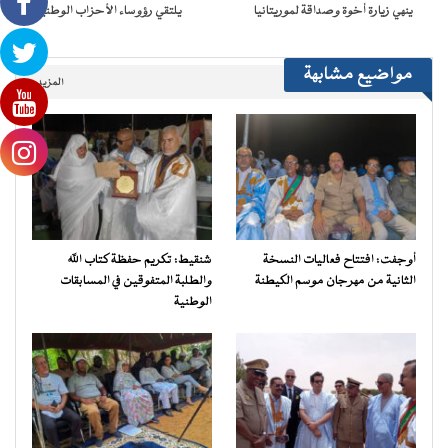
ينهي زيارة أخوة وصداقة لموريتانيا
يلتقي رؤوساء الأحزاب الوطنية
مواضيع مشابهة
المزيد..
أوجفت: افتتاح فعاليات النسخة
شنقيط: تكريم حفظة كتاب الله
الثانية من مهرجان موسم الكيطنة
والطلبة المتفوقين في المسابقات
الوطنية