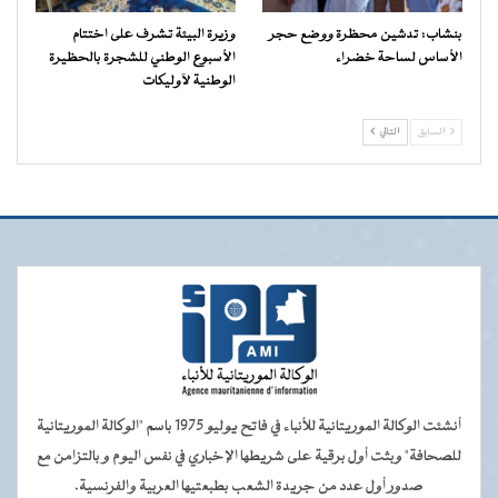
بنشاب: تدشين محظرة ووضع حجر
وزيرة البيئة تشرف على اختتام
الأساس لساحة خضراء
الأسبوع الوطني للشجرة بالحظيرة
الوطنية لآوليكات
السابق
التالي
أنشئت الوكالة الموريتانية للأنباء في فاتح يوليو 1975 باسم "الوكالة الموريتانية
للصحافة" وبثت أول برقية على شريطها الإخباري في نفس اليوم و بالتزامن مع
صدور أول عدد من جريدة الشعب بطبعتيها العربية والفرنسية.