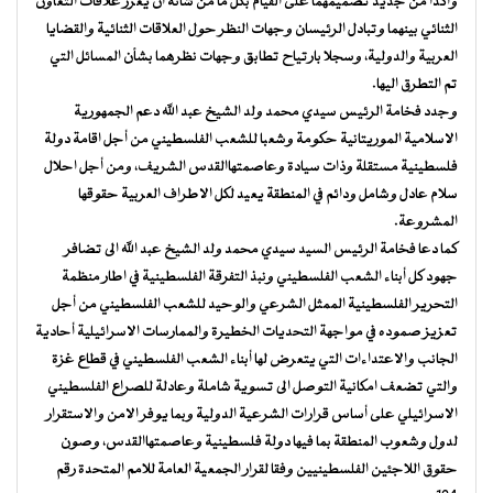
وأكدا من جديد تصميمهما على القيام بكل ما من شأنه أن يعزز علاقات التعاون
الثنائي بينهما وتبادل الرئيسان وجهات النظر حول العلاقات الثنائية والقضايا
العربية والدولية، وسجلا بارتياح تطابق وجهات نظرهما بشأن المسائل التي
تم التطرق اليها.
وجدد فخامة الرئيس سيدي محمد ولد الشيخ عبد الله دعم الجمهورية
الاسلامية الموريتانية حكومة وشعبا للشعب الفلسطيني من أجل اقامة دولة
فلسطينية مستقلة وذات سيادة وعاصمتهاالقدس الشريف، ومن أجل احلال
سلام عادل وشامل ودائم في المنطقة يعيد لكل الاطراف العربية حقوقها
المشروعة.
كما دعا فخامة الرئيس السيد سيدي محمد ولد الشيخ عبد الله الى تضافر
جهود كل أبناء الشعب الفلسطيني ونبذ التفرقة الفلسطينية في اطار منظمة
التحرير الفلسطينية الممثل الشرعي والوحيد للشعب الفلسطيني من أجل
تعزيز صموده في مواجهة التحديات الخطيرة والممارسات الاسرائيلية أحادية
الجانب والاعتداءات التي يتعرض لها أبناء الشعب الفلسطيني في قطاع غزة
والتي تضعف امكانية التوصل الى تسوية شاملة وعادلة للصراع الفلسطيني
الاسرائيلي على أساس قرارات الشرعية الدولية وبما يوفر الامن والاستقرار
لدول وشعوب المنطقة بما فيها دولة فلسطينية وعاصمتهاالقدس، وصون
حقوق اللاجئين الفلسطينيين وفقا لقرار الجمعية العامة للامم المتحدة رقم