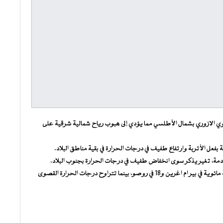
الجوي الازوري بشمال الأطلسي مما يؤدي إلى هبوب رياح شمالية شرقية على
بفعل الأتربة وارتفاع طفيف في درجات الحرارة في بقية مناطق البلاد.
ادمة، تغير يذكر سوى انخفاض طفيف في درجات الحرارة بجنوب البلاد.
أما درجات الحرارة ليوم غد الأربعاء، فستتراوح الدنيا بين 10 درجة مائوية في بير ام اغرين و18 في روصو، بينما تتراوح درجات الحرارة القصوى