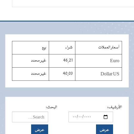
أسعار العملات
شراء
بيع
Euro
46,21
غير محدد
Dollar US
40,03
غير محدد
الأرشيف
:
البحث
: