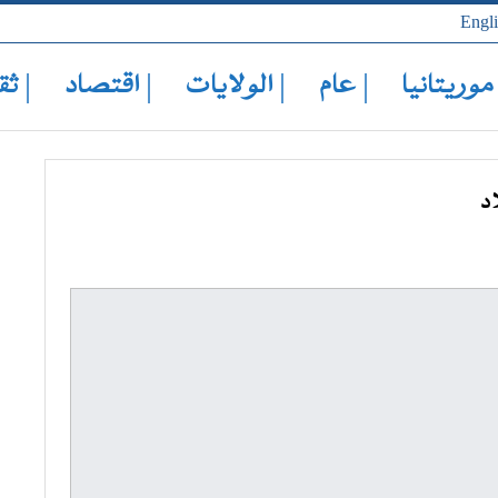
Engl
 موريتانيا
| عام
| الولايات
| اقتصاد
| ثق
د