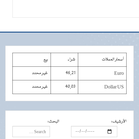
أسعار العملات
شراء
بيع
Euro
46,21
غير محدد
Dollar US
40,03
غير محدد
الأرشيف
:
البحث
: