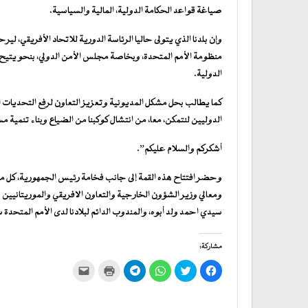
صياغة قواعد الحكامة الدولية، المالية والسياسية.
وإن بلدنا الذي يتولى حاليا الرئاسة الدورية للاتحاد الأفريقي، لي
منظومة الأمم المتحدة، وبخاصة مجلس الأمن الدولي، بنحو يتيح لق
الدولية.
كما يطالب بحل مشكل المديونية وتعزيز التعاون لرفع التحديات ا
الدوليين لنتمكن، معا، من انتشال كوكبنا من الضياع وبناء تنمية مس
أشكركم والسلام عليكم”.
وحضر افتتاح هذه القمة إلى جانب فخامة رئيس الجمهورية، كل من 
ومعالي وزير الشؤون الخارجية والتعاون الافريقي والموريتانيين ف
سيدي احمد ولد أبوه، والمندوب الدائم لبلادنا لدى الأمم المتح
مشاركة:
انقر
اضغط
انقر
انقر
اضغط
النقر
للمشاركة
للمشاركة
للمشاركة
للمشاركة
للطباعة
لإرسال
على
على
على
على
(فتح
رابط
فيسبوك
تويتر
WhatsApp
في
Telegram
عبر
(فتح
(فتح
(فتح
(فتح
نافذة
البريد