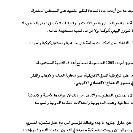
يجتاحه من أزمات حادة لمدعاة للقلق الشديد على المستقبل المشترك.
مة على نفس المسار وبنفس الآليات والوتيرة، لن نتمكن في المدى المنظور، لا
التوازن البيئي لكوكبنا، ولا من بناء تنمية مستديمة شاملة.
ه الأهداف من انعكاسات هدامة على حاضرنا ومستقبل كوكبنا وأجيالنا
ف التنمية المستديمة.
د، على غرار بقية الدول الإفريقية، على محاربة العنف والإرهاب والفقر
 تحقيق الاندماج الاقتصادي الإفريقي.
رقى إلى المستوى المطلوب؛ والأدهى من ذلك أن عوائدها الأمنية والإنمائية
 المناخية وعبء المديونية واختلالات الحكامة الدولية والسياسة
حث عن حلول جذرية، ناجعة وفعالة، تؤسس لبرنامج عمل مشترك، لتسريع
وب والبلدان وببعث ديناميكية جديدة في التعاون المتعدد الأطراف وبإعادة