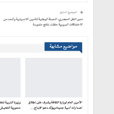
في
في
في
في
جديدة)
الإلكتروني
نافذة
نافذة
نافذة
نافذة
إلى
جديدة)
جديدة)
جديدة)
جديدة)
صديق
(فتح
الموضوع السابق
في
نافذة
جديدة)
مدير النقل الحضري: الحملة الوطنية لتأمين الانسيابية والحد من
الاختناقات المرورية حققت نتائج ملموسة
مواضيع مشابهة
الأمين العام لوزارة الثقافة يشرف على إطلاق
وزيرة التربية تت
إصدارات أدبية جديدة ويؤكد دعم الإبداع…
محورية التفتيش ف