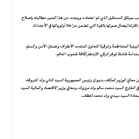
رحب بميثاق المستقبل الذي تم اعتماده، ويجدد، من هذا المنبر، مطالبته بإصلاح
ارتنا إيصال صوتها بالقوة التي تضمن مراعاة أولوياتها في الأجندات
لبيئية المتعاظمة وترقية التعاون المتعدد الأطراف وضمان الأمن والسلم
تدامة شاملة توفر الرقي الازدهار لكافة شعوب ا لعالم.
معالي الوزير المكلف بديوان رئيس الجمهورية السيد الناني ولد أشروقه،
ي الخارج السيد محمد سالم ولد مرزوك، ومعالي وزير الاقتصاد والمالية السيد
دة سعادة السيد سيدي ولد محمد لغظف.