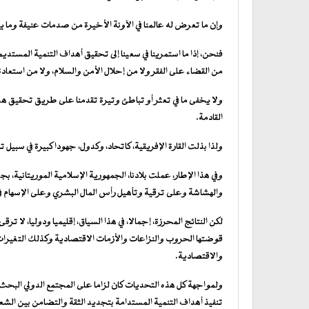
وإن ما تعرض له عالمنا في الآونة الأخيرة من صدمات عنيفة وما 
فنحن، إذا ما استمرينا في سعينا إلى تحقيق أهداف التنمية المستدي
من القضاء على الفقر ولا من إحلال الأمن والسلام، ولا من استعادة 
ولا يخفى ما في تعثر أو تباطئ وتيرة تقدمنا على طريق تحقيق هذ
القادمة.
ولذا بذلت القارة الإفريقية، كاتحاد، وكدول، جهودا كبيرة في سبيل تحقيق أجندة 2063 المنسجمة تماما مع أهدا
وفي هذا الإطار، عملت بلادنا، الجمهورية الإسلامية الموريتانية، بج
والهشاشة وعلى ترقية وتأهيل رأس المال البشري وعلى الإسهام في
لكن النتائج المحرزة، إجمالا، في هذا السياق، إقليميا ودوليا، لا ت
قوضتها الحروب والنزاعات والأزمات الاقتصادية وكذلك التغيرات
والاقتصادية.
ولمواجهة كل هذه التحديات كان لزاما على المجتمع الدولي الب
تنفيذ أهداف التنمية المستدامة بتجديد الثقة والتضامن بين الشع