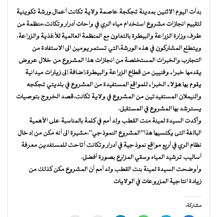
بدأت اليوم الاثنين بمدينة تجكجة عاصمة ولاية تكانت أعمال ورشة تكوينية
لتقييم انجازات مشروع استخدام مياه الري في واحات آدرار وتكانت،منظمة من
طرف وزارة الزراعة والبيطرة بالتعاون مع المنظمة العالمية للأغذية والزراعة.
ويتطلع المشاركون في هذه الورشة،التي تستمر يومين الى الاستفادة من
التجارب والخبرات المستخلصة من انجازات هذا المشروع من خلال عروض
يقدمها خبراء وفنيين من قطاع الزراعة والبيطرة،إضافة إلى زيارات ميدانية
يقوم بها هؤلاء الخبراء للمواقع المستفيدة من المشروع في بلديتي تجكجه
والنيملان المستفيدتين من المشروع في ولاية تكانت،قصد الخروج بتوصيات
يسترشد بها المشروع في المستقبل.
وأكدت السيدة لمينة منت القطب ولد أمم في كلمة بالمناسبة على الأهمية
البالغة التى يكتسيها هذا”المشروع النموذجي”،مشيرة الى أنه مكن من إدخال
نظام الري في أربع مواقع نموذجية في آدرار وتكانت أتاحت للمستفدين معرفة
أساليب ترشيد المياه وسقي المزارع بصورة أفضل.
وأوضحت السيدة لمينة بنت القطب ولد أمم أن المشروع مكن كذلك من
زيادة انتاجية المزروعات في الولايات
مشاركة: