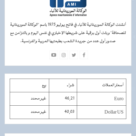
أنشئت الوكالة الموريتانية للأنباء في فاتح يوليو 1975 باسم "الوكالة الموريتانية
للصحافة" وبثت أول برقية على شريطها الإخباري في نفس اليوم و بالتزامن مع
صدور أول عدد من جريدة الشعب بطبعتيها العربية والفرنسية.
أسعار العملات
شراء
بيع
Euro
46,21
غير محدد
Dollar US
40,03
غير محدد