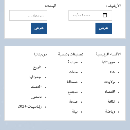
الأرشيف
:
البحث
:
الأقسام الرئيسية
تصنيفات رئيسية
موريتانيا
موريتانيا
سياسة
تاريخ
عام
ملفات
جغرافيا
ولايات
صحافة
اقتصاد
اقتصاد
مجتمع
دستور
ثقافة
صحة
رئـاسيـات 2024
رياضة
بيئة