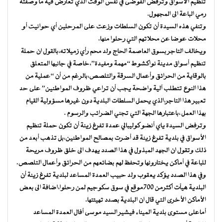
تنظيم الأسواق وترفض الفوضى في نفس الوقت الذي تعارض فيه ما وصفته
رمي الباعة الى المجهول.
وتنفي هذه السيدة أن تكون السلطات وزعت على المرحلين أي حوانيت أو
محلات عوضا عن محلاتهم التي رحلوا منها.
ويخالف التاجر بسوق العاصمة الحاج ولد محم رأي زميلاته،بالقول ان حملة
تنظيم أسواق مدينة نواكشوط “مهمة ومفيدة”،خاصة في جانبها المتعلق
بالوقاية من الحرائق وأعمال السرقة والتلصص،بالرغم من أن “عملية من
هذا النوع تتطلب آلية واضحة يجب أن تراعي ظروف المواطنين” على حد
تعبير هذا التاجر،الذي يحمل السلطات البلدية دون غيرها مسؤولية القيام
بهذا العمل ،باعتبارها الجهة التي تجني الضرائب والرسوم .
وترفض السيدة ياي أنضو كوليبالي عمدة تفرغ زينة أن تكون حملة تنظيم
الأسواق في بلدية تفرغ زينة قد أضرت بمصالح المواطنين،بل تذهب أبعد من
ذلك وتقول ان الجهد المبذول في هذا الصدد يهدف الى خلق ظروف مريحة
للباعة في أماكن يختارونها وتحفظ لهم بضائعهم من الحرائق وأعمال التلصص.
وفي هذا الصدد يؤكد يعقوب ولد حبيب العمدة المساعد لبلدية تفرغ زينة أن
البلدية هيأت أكثرمن 700موقع في سوق سكوجيم لمن رحلوا،اضافة الى بعض
الأماكن الأخرى التي قال ان البلدية بصدد تهيئتها.
أماعلى مستوى بلدية الميناء فيشير السيد موسى أفال العمدة المساعد