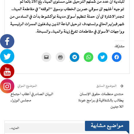
للبلدية أن عدد من شملهم الترحيل على مستوى الميناء بلغ 261 بائعا تم
توجيه أغلبهم الى سوقي عمر بن الخطاب وسوق “الوقفه” في مقاطعة الميناء.
تجدر الاشارة الى أن حملة تنظيم أسواق مدينة نواكشوط بدأت في السادس من
شهر فبراير الحالي وتستهدف ترحيل الباعة الذين يشغلون الممرات الرئيسية
وواجهات الأسواق في مقاطعات تفرغ زينة والميناء والسبخة.
مشاركة:
انقر
اضغط
انقر
انقر
اضغط
النقر
للمشاركة
للمشاركة
للمشاركة
للمشاركة
للطباعة
لإرسال
على
على
على
على
(فتح
رابط
فيسبوك
تويتر
WhatsApp
Telegram
في
عبر
(فتح
(فتح
(فتح
(فتح
نافذة
البريد
في
في
في
في
جديدة)
الإلكتروني
نافذة
نافذة
نافذة
نافذة
إلى
جديدة)
جديدة)
جديدة)
جديدة)
صديق
(فتح
الموضوع السابق
الموضوع الموالي
في
نافذة
منتدى منظمات حقوق الإنسان
البيان الصادر في أعقاب اجتماع
جديدة)
يطالب بالشفافية فى برامج عودة
مجلس الوزراء
اللاجئين
مواضيع مشابهة
المزيد..