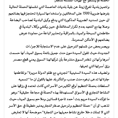
الحملة لم ينسقوا مع الهيآت الممثلة للتجار.
وتتميز بلدية تفرغ زينة عن بقية بلديات العاصمة التي تشملها الحملة الحالية
بفرضها ضريبة 1500 على المخالفين واستخدامها لسيارة تحتجز فيها بضائعهم
الى حين تسديد الضريبة المذكورة التي يدفع وكيل البلدية لصاحب البضاعة
وصلا بها،مع التعهد بعدم تكرار المخالفة،في حين يكتفي وكلاء البلدية في
مقاطعتي السبخة والميناء بالمراقبة وتحذير الباعة من معاودة عرض
بضائعهم في الأماكن المحرمة.
ويصر بعض من شملهم الترحيل على عدم الاستجابة للإجراءات
الجديدة،حيث تقول السيدة مون منت جميل بائعة بسوق الميناء أنها حسمت
أمرها وأنها لن تغادر السوق،متذرعة بأن تركها لهذا السوق يعني قطع مصدر
رزق أسرتها،التي تعيلها.
وتضيف هذه السيدة الستينية”تجربتي مع ظلم الدولة مريرة”،وتقاطعها
جارة لها تدعى نبغوه منت صنب، والتأثر باد عليها بالقول ان ما “تسميه
السلطات بحملة التنظيم أوقع الكثير من الأسر التي كانت تعتمد في رزقها على
النشاط التجاري في الأسواق المستهدفة بهذه الحملة في مجاعة حقيقية”،وهو
ما تؤكده السيدة مريم بنت أحمد تاجرة فساتين وملاحم بسوق الميناء،حيث
تذهب الى أن “حملة التنظيم وترحيل صغار التجار يعتبر خطيئة في حق الأسر
التي لا تملك دخلا خارج نشاط معيليها من التجارة”،موضحة أنها لا تعارض