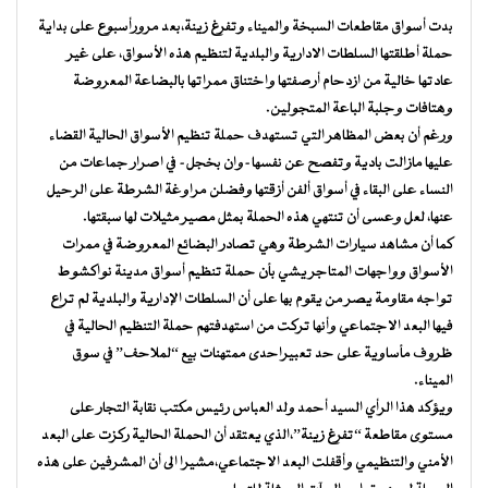
بدت أسواق مقاطعات السبخة والميناء وتفرغ زينة،بعد مرورأسبوع على بداية
حملة أطلقتها السلطات الادارية والبلدية لتنظيم هذه الأسواق، على غير
عادتها خالية من ازدحام أرصفتها واختناق ممراتها بالبضاعة المعروضة
وهتافات وجلبة الباعة المتجولين.
ورغم أن بعض المظاهر التي تستهدف حملة تنظيم الأسواق الحالية القضاء
عليها مازالت بادية وتفصح عن نفسها-وان بخجل- في اصرار جماعات من
النساء على البقاء في أسواق ألفن أزقتها وفضلن مراوغة الشرطة على الرحيل
عنها، لعل وعسى أن تنتهي هذه الحملة بمثل مصير مثيلات لها سبقتها.
كما أن مشاهد سيارات الشرطة وهي تصادر البضائع المعروضة في ممرات
الأسواق وواجهات المتاجر يشي بأن حملة تنظيم أسواق مدينة نواكشوط
تواجه مقاومة يصر من يقوم بها على أن السلطات الإدارية والبلدية لم تراع
فيها البعد الاجتماعي وأنها تركت من استهدفتهم حملة التنظيم الحالية في
ظروف مأساوية على حد تعبيراحدى ممتهنات بيع “لملاحف” في سوق
الميناء.
ويؤكد هذا الرأي السيد أحمد ولد العباس رئيس مكتب نقابة التجار على
مستوى مقاطعة “تفرغ زينة”،الذي يعتقد أن الحملة الحالية ركزت على البعد
الأمني والتنظيمي وأقفلت البعد الاجتماعي،مشيرا الى أن المشرفين على هذه