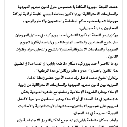
عقدت اللجنة الجهوية المكلفة با لتحسيس حول قانون تجريم العبودية
والممارسات الاسترقاقية اليوم الاثنين بمقاطعة بابابي التابعة لولاية لبراكنة
مهرجانا شعبيا،حضره حاكم المقاطعة والمنتخبون والأطر والوجهاء
المحليون بمدينة سيليبابي.
وركز رئيس اللجنة المذكورة القاضي أحمد يورو كيده في مستهل المهرجان
على شرح المضامين والمقاصد المتوخاة من وراء اصدارقانون تجريم
العبودية والممارسات الاسترقاقية،متناولا بالشرح والتحليل مواد وفقرات
القانون .
ودعا القاضي أحمد يورو كيده سكان مقاطعة بابابي الى المساعدة في تطبيق
هذا القانون،باعتباره”احدى دعائم وركائز الوحدة الوطنية”.
وتناول الشيخ محمد فاضل ولد محمد الأمين عضو رابطة العلماء
الموريتانيين قانون تجريم العبودية والممارسات الاسترقاقية من زاوية
الإسلام ونظرة الشريعة الإسلامية وتعاملها مع ظاهرة العبودية بشكل
عام،مشيرا في هذا الصدد الى أن الاسلام يعتبر المسلمين سواسية لأفضل
لعربيهم على عجميهم الا بالتقوى،مستشهدا بالآيات القرآنية والأحاديث
النبوية الصريحة في هذا المجال.
وأهاب بسكان مقاطعة بابابي الى نبذ جميع أشكال الفوارق الاجتماعية والى