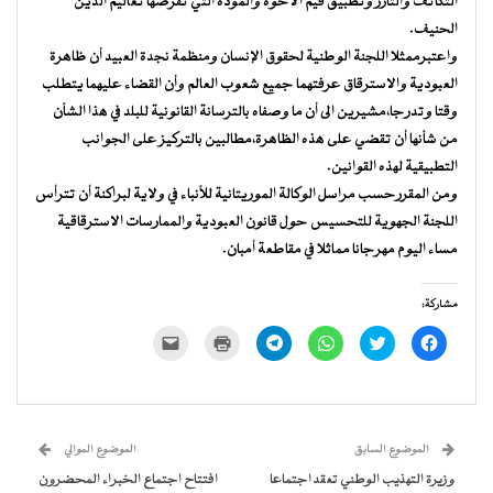
التكاتف والتآزر وتطبيق قيم الأخوة والمودة التي تفرضها تعاليم الدين
الحنيف.
واعتبرممثلا اللجنة الوطنية لحقوق الإنسان ومنظمة نجدة العبيد أن ظاهرة
العبودية والاسترقاق عرفتهما جميع شعوب العالم وأن القضاء عليهما يتطلب
وقتا وتدرجا،مشيرين الى أن ما وصفاه بالترسانة القانونية للبلد في هذا الشأن
من شأنها أن تقضي على هذه الظاهرة،مطالبين بالتركيز على الجوانب
التطبيقية لهذه القوانين.
ومن المقررحسب مراسل الوكالة الموريتانية للأنباء في ولاية لبراكنة أن تترأس
اللجنة الجهوية للتحسيس حول قانون العبودية والممارسات الاسترقاقية
مساء اليوم مهرجانا مماثلا في مقاطعة أمبان.
مشاركة:
انقر
اضغط
انقر
انقر
اضغط
النقر
للمشاركة
للمشاركة
للمشاركة
للمشاركة
للطباعة
لإرسال
على
على
على
على
(فتح
رابط
فيسبوك
تويتر
WhatsApp
Telegram
في
عبر
(فتح
(فتح
(فتح
(فتح
نافذة
البريد
في
في
في
في
جديدة)
الإلكتروني
نافذة
نافذة
نافذة
نافذة
إلى
جديدة)
جديدة)
جديدة)
جديدة)
صديق
(فتح
الموضوع السابق
الموضوع الموالي
في
نافذة
وزيرة التهذيب الوطني تعقد اجتماعا
افتتاح اجتماع الخبراء المحضرون
جديدة)