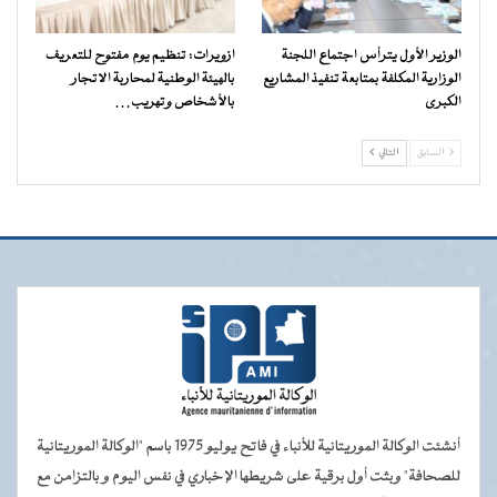
الوزير الأول يترأس اجتماع اللجنة
ازويرات: تنظيم يوم مفتوح للتعريف
الوزارية المكلفة بمتابعة تنفيذ المشاريع
بالهيئة الوطنية لمحاربة الاتجار
الكبرى
بالأشخاص وتهريب…
السابق
التالي
أنشئت الوكالة الموريتانية للأنباء في فاتح يوليو 1975 باسم "الوكالة الموريتانية
للصحافة" وبثت أول برقية على شريطها الإخباري في نفس اليوم و بالتزامن مع