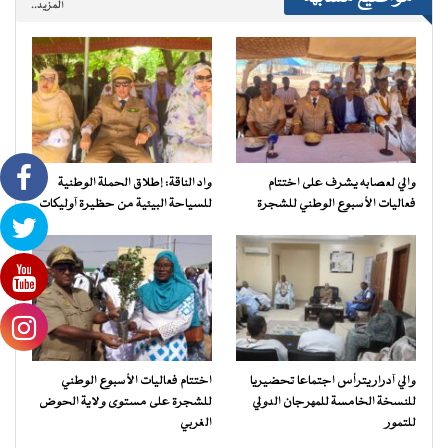
المزيد..
والي لعصابه يشرف على اختتام
واد الناقة: إطلاق الحملة الوطنية
فعاليات الأسبوع الوطني للشجرة
للسياحة البيئية من حظيرة آوليكات
والي آدرار يترأس اجتماعا تحضيريا
اختتام فعاليات الأسبوع الوطني
للنسخة الخامسة للمهرجان الدولي
للشجرة على مستوى ولاية الحوض
للتمور
الغربي