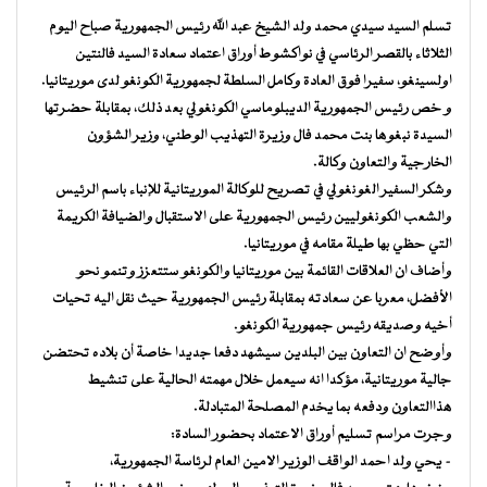
تسلم السيد سيدي محمد ولد الشيخ عبد الله رئيس الجمهورية صباح اليوم
الثلاثاء بالقصر الرئاسي في نواكشوط أوراق اعتماد سعادة السيد فالنتين
اولسينغو، سفيرا فوق العادة وكامل السلطة لجمهورية الكونغو لدى موريتانيا.
و خص رئيس الجمهورية الديبلوماسي الكونغولي بعد ذلك، بمقابلة حضرتها
السيدة نبغوها بنت محمد فال وزيرة التهذيب الوطني، وزير الشؤون
الخارجية والتعاون وكالة.
وشكر السفير الغونغولي في تصريح للوكالة الموريتانية للإنباء باسم الرئيس
والشعب الكونغوليين رئيس الجمهورية على الاستقبال والضيافة الكريمة
التي حظي بها طيلة مقامه في موريتانيا.
وأضاف ان العلاقات القائمة بين موريتانيا والكونغو ستتعزز وتنمو نحو
الأفضل، معربا عن سعادته بمقابلة رئيس الجمهورية حيث نقل اليه تحيات
أخيه وصديقه رئيس جمهورية الكونغو.
وأوضح ان التعاون بين البلدين سيشهد دفعا جديدا خاصة أن بلاده تحتضن
جالية موريتانية، مؤكدا انه سيعمل خلال مهمته الحالية على تنشيط
هذاالتعاون ودفعه بما يخدم المصلحة المتبادلة.
وجرت مراسم تسليم أوراق الاعتماد بحضور السادة:
– يحي ولد احمد الواقف الوزير الامين العام لرئاسة الجمهورية،