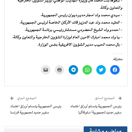
– نبغوها بنت محمد فال وزيرة التهذيب الوطني، وزير الشؤون الخارجية
والتعاون وكالة،
– سيدي محمد ولد امجار مدير ديوان رئيس الجمهورية،
– العقيد محمد ولد عبد العزيز قائد الأركان الخاصة لرئيس الجمهورية،
– احمدو ولد الشيخ الحضرمي مستشار رئيسي برئاسة الجمهورية،
– ببا ولد محمد امبارك الامين العام لوزارة الشؤون الخارجية والتعاون وكالة،
– بال محمد الحبيب مدير الشؤون الافريقية بنفس الوزارة.
مشاركة:
انقر
اضغط
انقر
انقر
اضغط
النقر
للمشاركة
للمشاركة
للمشاركة
للمشاركة
للطباعة
لإرسال
على
على
على
على
(فتح
رابط
فيسبوك
تويتر
WhatsApp
Telegram
في
عبر
(فتح
(فتح
(فتح
(فتح
نافذة
البريد
في
في
في
في
جديدة)
الإلكتروني
نافذة
نافذة
نافذة
نافذة
إلى
جديدة)
جديدة)
جديدة)
جديدة)
صديق
(فتح
الموضوع السابق
الموضوع الموالي
في
نافذة
رئيس الجمهورية يتسلم أوراق اعتماد
رئيس الجمهورية يتسلم أوراق اعتماد
جديدة)
سفير جديد لجمهورية اسلوفاكيا
سفير جديد لجمهورية فرنسا
مواضيع مشابهة