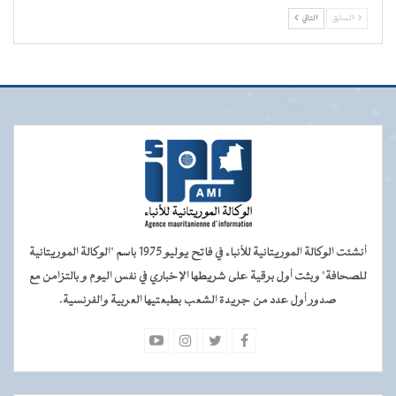
السابق
التالي
أنشئت الوكالة الموريتانية للأنباء في فاتح يوليو 1975 باسم "الوكالة الموريتانية
للصحافة" وبثت أول برقية على شريطها الإخباري في نفس اليوم و بالتزامن مع
صدور أول عدد من جريدة الشعب بطبعتيها العربية والفرنسية.