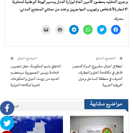
وجرى التخليد بحضور الأمين العام لوزارة العدل ومدير الهيئة الوطنية لمحاربة
الاتجار بالأشخاص وتهريب المهاجرين وعدد من ممثلي المجتمع المدني.
مشاركة:
انقر
اضغط
انقر
انقر
اضغط
النقر
للمشاركة
للمشاركة
للمشاركة
للمشاركة
للطباعة
لإرسال
على
على
على
على
(فتح
رابط
فيسبوك
تويتر
WhatsApp
Telegram
في
عبر
(فتح
(فتح
(فتح
(فتح
نافذة
البريد
في
في
في
في
جديدة)
الإلكتروني
نافذة
نافذة
نافذة
نافذة
إلى
جديدة)
جديدة)
جديدة)
جديدة)
صديق
(فتح
الموضوع السابق
الموضوع الموالي
في
نافذة
انطلاق أعمال مشروع المرأة كعنصر
الناطق باسم الحكومة: حفل تنصيب
جديدة)
فاعل في مكافحة الغلو والتطرف
فخامة رئيس الجمهورية سيحضره
العنيف في منطقة الساحل ودول
العديد من رؤساء الدول والحكومات
افريقيا الغربية
تثمينا لمكانته الدولية
مواضيع مشابهة
المزيد..