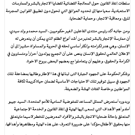
سلطات إنفاذ القانون حول المعالجة القضائية لقضايا الاتجار بالبشر والممارسات
الاستعبادية، سعيا منها إلى تحديد العوائق التي تحول دون تطبيق القوانين المجرمة
للرق، ومعاقبة الاتجار ، وحماية الضحايا.
ومن جانبه أكد رئيس منتدى الفاعلين الغير حكوميين ، السيد محمدو ولد سيدي،
أن ممارسة الإتجار بالبشر تعتبر من أشد أنواع الظلم الذي يمكن أن يتعرض له
الإنسان، وهي هدر لكرامته وإنكار أساسي لحقه في الحرية والمساواة، مشيرا إلى أن
الإعلان العالمي لحقوق الإنسان ينص على أن الجميع يولدون أحراراً ومتساوون في
الكرامة والحقوق، وعليهم أن يتعاملوا مع بعضهم البعض بروح الاخوة.
وشكر الحكومة على الجهود الجبارة التى تبذلها في هذا الإطار وطالبها بمضاعفة تلك
الجهود في سبيل توفير تلك الاحتياجات الأساسية لضمان حياة كريمة لكافة
المواطنين وخاصة الفئات الهشة والضعيفة.
وبدوره أستعرض الممثل المساعد للمفوضية السامية للأمم المتحدة ، السيد جيبو
آمادو أهم الأهداف التي تسعى إليها الهئية في إنقاذ القانون و الخدمة الإجتماعية
المتعلق بإحالة ضحايا الاتجار بالبشر والأفراد المعرضين للخطر لاسيما مايتعلق
منها بحقوق الأطفال،مؤكدا على ضرورة التعرف على هذه الهئية ومظاهرها وأهدافها.