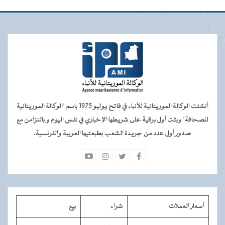
أنشئت الوكالة الموريتانية للأنباء في فاتح يوليو 1975 باسم "الوكالة الموريتانية
للصحافة" وبثت أول برقية على شريطها الإخباري في نفس اليوم و بالتزامن مع
صدور أول عدد من جريدة الشعب بطبعتيها العربية والفرنسية.
أسعار العملات
شراء
بيع