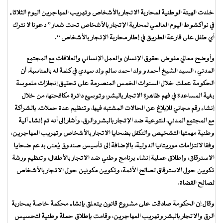
خلدت الهيئة الوطنية لمحاربة الاتجار بالأشخاص وتهريب المهاجرين اليوم الثلاثاء
في نواكشوط اليوم العالمي لمحاربة الإتجار بالأشخاص تحت شعار ” دعونا لا نترك
أي طفل على قارعة الطريق في إطار محاربة الإتجار بالأشخاص “.
وأوضح معالي مفوض حقوق الإنسان والعمل الإنساني والعلاقات مع المجتمع
المدني ، السيد الشيخ أحمدو ولد احمد سالم ولد سيدي في كلمة له بالمناسبة، أن
الحكومة عملت خلال السنوات الخمس المنصرمة على تحقيق إنجازات ملموسة
بغية المساعدة في فهم ظاهرة الاتجار بالبشر، وتوسيع دائرة مكافحتها، من خلال
إنشاء رقم مجاني للإبلاغ عن الحالات المشتبه فيها، وتنظيم عدة حملات، بالشراكة
مع المجتمع المدني، للتوعية ضد الإتجار بالبشر والرق، وأشار إلى أنه تم إنشاء آلية
وطنية مهمتها التشخيص والتكفل بضحايا الاتجار بالأشخاص وتهريب المهاجرين،
وفقا لالتزامات موريتانيا الدولية، بالإضافة إلى تأسيس صندوق يُعنى بدعم ضحايا
الاسترقاق، وإطلاق عملية إنشاء برنامج وطني ضد الاتجار بالأطفال، وتنظيم ورشة
تكوين حول الاسترقاق لصالح الأئمة، وتكوين مكونين حول الاتجار بالأشخاص
لصالح القضاة.
وقال إن الحكومة صادقت على مشروع قانون يتعلق بإنشاء محكمة خاصة بمحاربة
الرق والاتجار بالبشر وتهريب المهاجرين، وقامت بإطلاق حملة وطنية لتحسيس