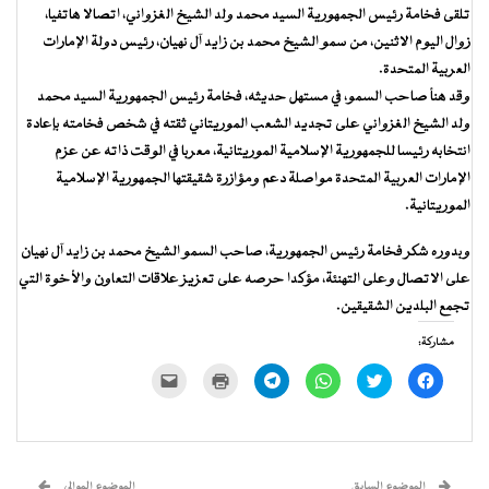
تلقى فخامة رئيس الجمهورية السيد محمد ولد الشيخ الغزواني، اتصالا هاتفيا،
زوال اليوم الاثنين، من سمو الشيخ محمد بن زايد آل نهيان، رئيس دولة الإمارات
العربية المتحدة.
وقد هنأ صاحب السمو، في مستهل حديثه، فخامة رئيس الجمهورية السيد محمد
ولد الشيخ الغزواني على تجديد الشعب الموريتاني ثقته في شخص فخامته بإعادة
انتخابه رئيسا للجمهورية الإسلامية الموريتانية، معربا في الوقت ذاته عن عزم
الإمارات العربية المتحدة مواصلة دعم ومؤازرة شقيقتها الجمهورية الإسلامية
الموريتانية.
وبدوره شكر فخامة رئيس الجمهورية، صاحب السمو الشيخ محمد بن زايد آل نهيان
على الاتصال وعلى التهنئة، مؤكدا حرصه على تعزيز علاقات التعاون والأخوة التي
تجمع البلدين الشقيقين.
مشاركة:
انقر
اضغط
انقر
انقر
اضغط
النقر
للمشاركة
للمشاركة
للمشاركة
للمشاركة
للطباعة
لإرسال
على
على
على
على
(فتح
رابط
فيسبوك
تويتر
WhatsApp
Telegram
في
عبر
(فتح
(فتح
(فتح
(فتح
نافذة
البريد
في
في
في
في
جديدة)
الإلكتروني
نافذة
نافذة
نافذة
نافذة
إلى
جديدة)
جديدة)
جديدة)
جديدة)
صديق
(فتح
الموضوع السابق
الموضوع الموالي