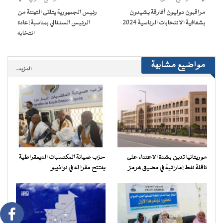
في
نافذة
مراقبون دوليون أفارقة يشيدون
رئيس الجمهورية يتلقى التهنئة من
جديدة)
بشفافية الانتخابات الرئاسية 2024
الرئيس السنغالي بمناسبة إعادة
انتخابه
مواضيع مشابهة
المزيد..
موريتانيا تدين بشدة الاعتداء على
حزب صيانة المكتسبات الديمقراطية
ناقلة نفط إماراتية في مضيق هرمز
يفتتح مقرا له في نواذيبو