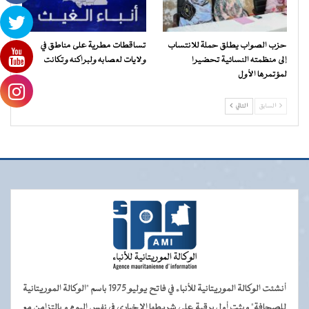
حزب الصواب يطلق حملة للانتساب
تساقطات مطرية على مناطق في
إلى منظمته النسائية تحضيرا
ولايات لعصابه ولبراكنه وتكانت
لمؤتمرها الأول
السابق
التالي
أنشئت الوكالة الموريتانية للأنباء في فاتح يوليو 1975 باسم "الوكالة الموريتانية
للصحافة" وبثت أول برقية على شريطها الإخباري في نفس اليوم و بالتزامن مع