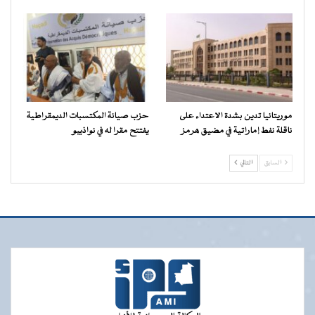
موريتانيا تدين بشدة الاعتداء على
حزب صيانة المكتسبات الديمقراطية
ناقلة نفط إماراتية في مضيق هرمز
يفتتح مقرا له في نواذيبو
السابق
التالي