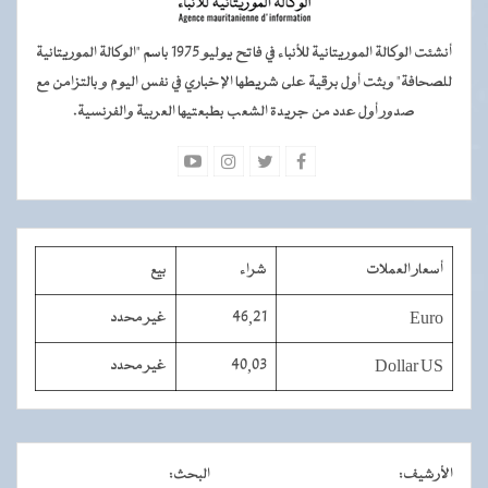
أنشئت الوكالة الموريتانية للأنباء في فاتح يوليو 1975 باسم "الوكالة الموريتانية
للصحافة" وبثت أول برقية على شريطها الإخباري في نفس اليوم و بالتزامن مع
صدور أول عدد من جريدة الشعب بطبعتيها العربية والفرنسية.
أسعار العملات
شراء
بيع
Euro
46,21
غير محدد
Dollar US
40,03
غير محدد
الأرشيف
:
البحث
: