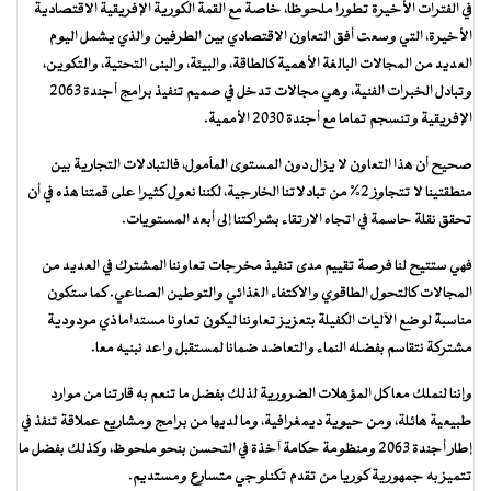
في الفترات الأخيرة تطورا ملحوظا، خاصة مع القمة الكورية الإفريقية الاقتصادية
الأخيرة، التي وسعت أفق التعاون الاقتصادي بين الطرفين والذي يشمل اليوم
العديد من المجالات البالغة الأهمية كالطاقة، والبيئة، والبنى التحتية، والتكوين،
وتبادل الخبرات الفنية، وهي مجالات تدخل في صميم تنفيذ برامج أجندة 2063
الإفريقية وتنسجم تماما مع أجندة 2030 الأممية.
صحيح أن هذا التعاون لا يزال دون المستوى المأمول، فالتبادلات التجارية بين
منطقتينا لا تتجاوز 2% من تبادلاتنا الخارجية، لكننا نعول كثيرا على قمتنا هذه في أن
تحقق نقلة حاسمة في اتجاه الارتقاء بشراكتنا إلى أبعد المستويات.
فهي ستتيح لنا فرصة تقييم مدى تنفيذ مخرجات تعاوننا المشترك في العديد من
المجالات كالتحول الطاقوي والاكتفاء الغذائي والتوطين الصناعي. كما ستكون
مناسبة لوضع الآليات الكفيلة بتعزيز تعاوننا ليكون تعاونا مستداما ذي مردودية
مشتركة نتقاسم بفضله النماء والتعاضد ضمانا لمستقبل واعد نبنيه معا.
وإننا لنملك معا كل المؤهلات الضرورية لذلك بفضل ما تنعم به قارتنا من موارد
طبيعية هائلة، ومن حيوية ديمغرافية، وما لديها من برامج ومشاريع عملاقة تنفذ في
إطار أجندة 2063 ومنظومة حكامة آخذة في التحسن بنحو ملحوظ، وكذلك بفضل ما
تتميز به جمهورية كوريا من تقدم تكنلوجي متسارع ومستديم.