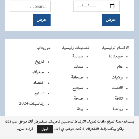
الأقسام الرئيسية
تصنيفات رئيسية
موريتانيا
موريتانيا
سياسة
تاريخ
عام
ملفات
جغرافيا
ولايات
صحافة
اقتصاد
اقتصاد
مجتمع
دستور
ثقافة
صحة
رئـاسيـات 2024
رياضة
بيئة
يستخدم هذا الموقع ملفات تعريف الارتباط لتحسين تجربتك. سنفترض أنك موافق على ذلك
، ولكن يمكنك إلغاء الاشتراك إذا كنت ترغب في ذلك.
قبول
قراءة المزيد