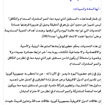
– أيها السادة والسيدات؛
إن شعار قمتنا هذه، «المستقبل الذي نبنيه معا، النمو المشترك المستدام والتكافل”
ليس تعبيرا عن مجرد أمل، بل هو في الحقيقة يحيل إلى ضرورة فرضتها جسامة
التحديات التي تواجه عالمنا اليوم والتي لرفعها، وضعت أهداف التنمية المستديمة،
وعلى أساسها اعتمد الاتحاد الإفريقي، أجندة 2063.
إن هذه التحديات، بحكم خطورتها وأبعادها المتنوعة، البيئية، والأمنية،
والاقتصادية، والاجتماعية، لتكشف، يوما بعد آخر، ترابط مصائرنا جميعا، دولا
وشعوبا، واستحالة أن يكون لنا من مستقبل غير الذي نبنيه معا، في إطار من التكافل
والنمو المشترك، المستدام.
وإن في زخم حضورنا اليوم ما يعبر – في الآن ذاته – عن ما تحظى به جمهورية كوريا
من تقدير لدى الدول الإفريقية وعن صدق إرادة الطرفين في العمل على تجسيد
مدلول هذا الشعار ببناء وتطوير شراكة مثمرة، تؤسس لمستقبل نبنيه معا، ويكون
قوامه المنفعة المشتركة والنمو المستدام في إطار من الاحترام المتبادل.
إن علاقات الدول الافريقية بجمهورية كوريا، علاقات صداقة وتعاون قديمة، شهدت