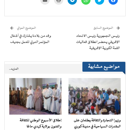
للمشاركة
للمشاركة
للمشاركة
للمشاركة
للطباعة
لإرسال
على
على
على
على
(فتح
رابط
فيسبوك
تويتر
WhatsApp
Telegram
في
عبر
(فتح
(فتح
(فتح
(فتح
نافذة
البريد
في
في
في
في
جديدة)
الإلكتروني
نافذة
نافذة
نافذة
نافذة
إلى
جديدة)
جديدة)
جديدة)
جديدة)
صديق
(فتح
الموضوع السابق
الموضوع الموالي
في
نافذة
رئيس الجمهورية رئيس الاتحاد
وفد من بلادنا يشارك في أشغال
جديدة)
الإفريقي يحضر انطلاق فعاليات
المؤتمر الدولي للعمل بجنيف
القمة الكورية الإفريقية
مواضيع مشابهة
المزيد..
وزيرا التجارة والثقافة يطلعان على
إطلاق الأسبوع الوطني للثقافة
المقدرات السياحية في مدينة كوري
والفنون بولاية كيدي ماغا