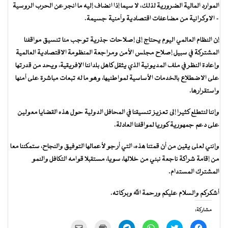
الموارد المالية الضرورية لذلك، لا سيما إذا انضاف إليه ما انجر عن الحرب الروسية
– الاوكرانية من مضاعفات اقتصادية وأمنية جسيمة.
إن النظام العالمي اليوم يحتاج إلى إصلاحات جذرية توجب منا تنسيق مواقفنا
المشتركة في سبيل إصلاح مجلس الأمن ومراجعة المنظومة الاقتصادية العالمية
وإعادة النظر في ملف المديونية الذي يثقل كاهل بلداننا الإفريقية، ويحد من قدرتها
على الاضطلاع بالخدمات الأساسية لمواطنيها، وهو ما له تبعات مباشرة على أمنها
واستقرارها.
وإننا لنتطلع كثيرا إلى تعزيز تنسيقنا في المحافل الدولية حول هذه القضايا معولين
على دعم جمهورية كوريا لمواقفنا العادلة.
وإنني لعلى يقين من أن قمتنا هذه، التي أرجو لأعمالها التوفيق والنجاح، ستمكننا معا
من إقامة شراكة ناجعة نبني من خلالها، سويا، مستقبلا قوامه التكافل والنمو
المشترك المستدام.
أشكركم والسلام عليكم ورحمة الله وبركاته.
مشاركة:
انقر
اضغط
انقر
انقر
اضغط
النقر