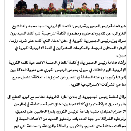
عبر
فخامة رئيس الجمهورية، رئيس الاتحاد الإفريقي، السيد محمد ولد الشيخ
الغزواني
، عن تقديره لمحتوى ومضمون الكلمة الترحيبية التي ألقاها السيد يون
سوك يول، رئيس الجمهورية الكورية في حفل العشاء الذي أقامه على شرف رؤساء
الوفود الممثلين للرؤساء والحكومات المشاركين في القمة الأفريقية الكورية في
سيول.
وأشاد فخامة رئيس الجمهورية، في كلمة ألقاها في الجلسة الافتتاحية للقمة الكورية
الإفريقية، اليوم الثلاثاء في سيول، بحرص الرئيس الكوري على تقوية العلاقة بين
إفريقيا وكوريا، ورغبته الصادقة في التعبير عن تعزيز هذه العلاقة، لتشمل جميع
مناحي الشراكات الإستراتيجية القوية.
وقال فخامة رئيس الجمهورية، إن بلدان القارة الافريقية، تتقاسم مع كوريا التطلع إلى
بناء وتعميق شراكة مثمرة في كلا الاتجاهين، لخلق تنمية مستدامة، في إطار من
الاحترام المتبادل، مشيدا بقناعة الرئيس الكوري، بقدرة الجانبين على تعميق،
وتوطيد الشراكة لمواجهة التحديات، وتحقيق العديد من الأهداف المهمة في
مجالات مختلفة مثل التعليم، والتكوين، والطاقة والزراعة، والصناعة التي تهم