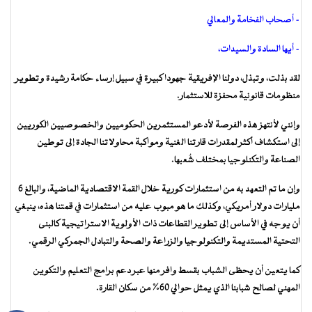
– أصحاب الفخامة والمعالي
– أيها السادة والسيدات،
لقد بذلت، وتبذل، دولنا الإفريقية جهودا كبيرة في سبيل إرساء حكامة رشيدة وتطوير
منظومات قانونية محفزة للاستثمار.
وإنني لأنتهز هذه الفرصة لأدعو المستثمرين الحكوميين والخصوصيين الكوريين
إلى استكشاف أكثر لمقدرات قارتنا الغنية ومواكبة محاولاتنا الجادة إلى توطين
الصناعة والتكنلوجيا بمختلف شُعبها.
وإن ما تم التعهد به من استثمارات كورية خلال القمة الاقتصادية الماضية، والبالغ 6
مليارات دولار أمريكي، وكذلك ما هو مبوب عليه من استثمارات في قمتنا هذه، ينبغي
أن يوجه في الأساس إلى تطوير القطاعات ذات الأولوية الاستراتيجية كالبنى
التحتية المستديمة والتكنولوجيا والزراعة والصحة والتبادل الجمركي الرقمي.
كما يتعين أن يحظى الشباب بقسط وافر منها عبر دعم برامج التعليم والتكوين
المهني لصالح شبابنا الذي يمثل حوالي 60% من سكان القارة.