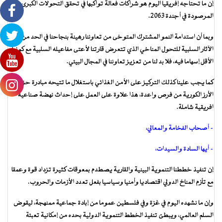
إن ما تحتاجه إفريقيا اليوم هو شراكات فعالة تواكبها في تحقق التحولات الكبرى
المرصودة في أجندة 2063.
وبما أن استدامة النمو المشترك المتوخى من تعاوننا رهينة بنجاحنا في الحد من
الآثار السلبية للتحول المناخي الذي تتعرض قارتنا لأعتى مفاعيله السلبية مع كونها
الأقل إسهاما فيه، فلا بد لنا من تعزيز تعاوننا في المجال البيئي.
كما يجب علينا كذلك التركيز على الأمن الغذائي باستغلال ما تتيحه مبادرة حزام
الأرز الكورية من فرص واعدة، هذا علاوة على العمل على إحداث نهضة صناعية
افريقية شاملة.
– أصحاب الفخامة والمعالي،
– أيها السادة والسيدات،
إن تنفيذ خططنا التنموية البينية والقارية يصطدم بمعوقات كثيرة تزداد قوة وعمقا
مع تأزم المناخ الدولي اقتصاديا وأمنيا وسياسيا بفعل تعدد الأزمات والحروب.
وإن ما نشهده اليوم في غزة وفي فلسطين عموما من إبادة جماعية ممنهجة، ليقوض
السلم العالمي، ويبطئ تنفيذ الخطط التنموية الدولية بحده من إمكانية تعبئة