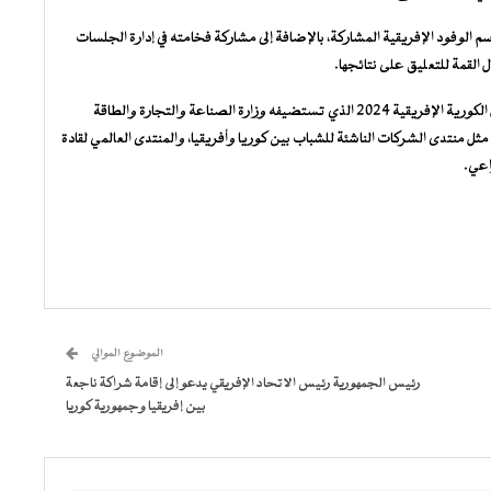
 الوفود الإفريقية المشاركة، بالإضافة إلى مشاركة فخامته في إدارة الجلسات
لقمة للتعليق على نتائجها.
هذا وسينعقد بالعاصمة سيول في اليوم الثاني من القمة ملتقى الأعمال الكورية الإفريقية 2024 الذي تستضيفه وزارة الصناعة والتجارة والطاقة
ية للتجارة الدولية، بالإضافة إلى 13 حدثا موازيا مثل منتدى الشركات الناشئة للشباب بين كوريا وأفريقيا، والمنتدى العالمي لقادة
اعي.
الموضوع الموالي
رئيس الجمهورية رئيس الاتحاد الإفريقي يدعو إلى إقامة شراكة ناجعة
بين إفريقيا وجمهورية كوريا