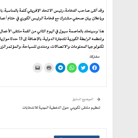
وقد ألقى صاحب الفخامة، رئيس الاتحاد الإفريقي كلمة بالمناسبة، باسم
وبإعلان بيان صحفي مشترك مع فخامة الرئيس الكوري في ختام أعمال ا
وتنظمه الرابطة الكور
تكنولوجيا المعلومات والاتصالات، ومنتدى للسياحة، والمؤتمر الزر
مشاركة:
انقر
اضغط
انقر
انقر
اضغط
النقر
للمشاركة
للمشاركة
للمشاركة
للمشاركة
للطباعة
لإرسال
على
على
على
على
(فتح
رابط
فيسبوك
تويتر
WhatsApp
في
Telegram
عبر
(فتح
(فتح
(فتح
(فتح
نافذة
البريد
في
في
في
في
جديدة)
الإلكتروني
نافذة
نافذة
نافذة
نافذة
إلى
جديدة)
جديدة)
جديدة)
جديدة)
صديق
(فتح
الموضوع السابق
في
نافذة
جديدة)
تنظيم ملتقى تكويني حول التغطية المهنية للانتخابات